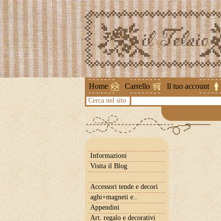
Attenzione
Home
Carrello
Il tuo account
Cerca nel sito
Informazioni
Visita il Blog
Accessori tende e decori
aghi+magneti e..
Appendini
Art. regalo e decorativi