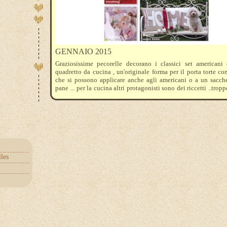
GENNAIO 2015
Graziosissime pecorelle decorano i classici set americani
quadretto da cucina , un'originale forma per il porta torte con
che si possono applicare anche agli americani o a un sacche
pane ... per la cucina altri protagonisti sono dei riccetti ..trop
... per chi ama sferruzzare d'obbligo da fare la ghirlanda
tricottina ...come ogni mese non mancano gli accessori trandy
e borsine e tra le cosine da bambini un cappellino da apetta vi 
les