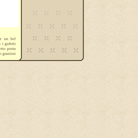
 e un bel
 i gufetti
tto porta
po graziosi
 con miss
 con borse
aspetta !