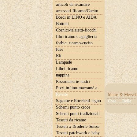
articoli da ricamare
accessori Ricamo/Cucito
Bordi in LINO e AIDA
Bottoni
Cornici-telaietti-fiocchi
filo ricamo e aguglieria
forbici ricamo-cucito
Idee
Kit
Lampade
Libri-ricamo
nappine
Passamanerie-nastri
Pizzi in lino-macramè e..
Riviste
Mains & Merveil
Sagome e Rocchetti legno
Cose ....Belle
Schemi punto croce
Schemi punti tradizionali
Tessuti da ricamo
Tessuti x Broderie Suisse
Tessuti patchwork e baby