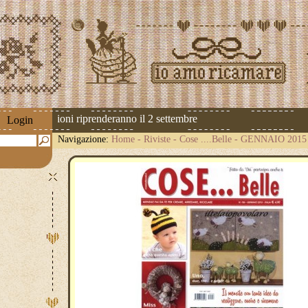
 ! Le spedizioni riprenderanno il 2 settembre
Login
Navigazione:
Home
-
Riviste
-
Cose ....Belle
-
GENNAIO 2015