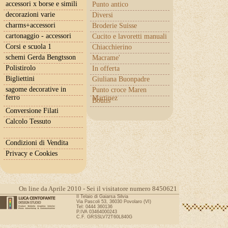
accessori x borse e simili
Punto antico
decorazioni varie
Diversi
charms+accessori
Broderie Suisse
cartonaggio - accessori
Cucito e lavoretti manuali
Corsi e scuola 1
Chiacchierino
schemi Gerda Bengtsson
Macrame'
Polistirolo
In offerta
Bigliettini
Giuliana Buonpadre
sagome decorative in
Punto croce Maren
ferro
Martinez
Boutis
Conversione Filati
Calcolo Tessuto
Condizioni di Vendita
Privacy e Cookies
On line da Aprile 2010 - Sei il visitatore numero 8450621
Il Telaio di Gaiarsa Silvia
Via Pascoli 53, 36030 Povolaro (VI)
Tel: 0444 360136
P.IVA 03464000243
C.F. GRSSLV72T60L840G