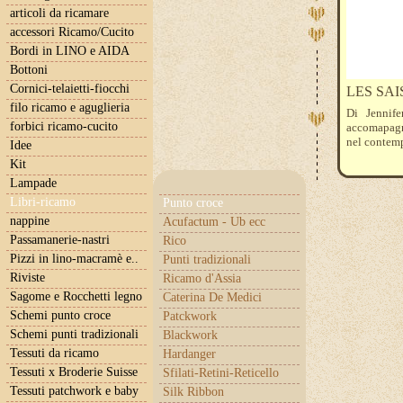
articoli da ricamare
accessori Ricamo/Cucito
Bordi in LINO e AIDA
Bottoni
Cornici-telaietti-fiocchi
LES SAIS
filo ricamo e aguglieria
Di Jennif
forbici ricamo-cucito
accomapagn
nel contemp
Idee
Kit
Lampade
Libri-ricamo
Punto croce
nappine
Acufactum - Ub ecc
Passamanerie-nastri
Rico
Pizzi in lino-macramè e..
Punti tradizionali
Riviste
Ricamo d'Assia
Sagome e Rocchetti legno
Caterina De Medici
Schemi punto croce
Patckwork
Schemi punti tradizionali
Blackwork
Tessuti da ricamo
Hardanger
Tessuti x Broderie Suisse
Sfilati-Retini-Reticello
Tessuti patchwork e baby
Silk Ribbon