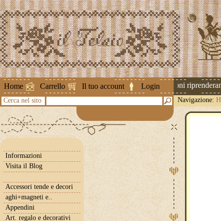
Attenzione ! Le spedizioni riprenderanno
Home
Carrello
Il tuo account
Login
Navigazione:
H
Cerca nel sito
Informazioni
Visita il Blog
Accessori tende e decori
aghi+magneti e..
Appendini
Art. regalo e decorativi