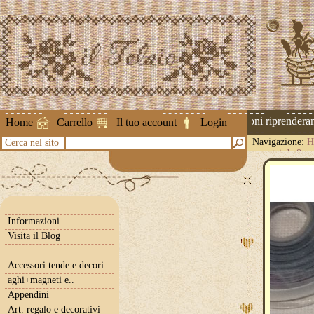
Attenzione ! Le spedizioni riprenderanno
Home
Carrello
Il tuo account
Login
Navigazione:
H
Cerca nel sito
o nastri da 8 
Informazioni
Visita il Blog
Accessori tende e decori
aghi+magneti e..
Appendini
Art. regalo e decorativi