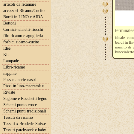
articoli da ricamare
accessori Ricamo/Cucito
Bordi in LINO e AIDA
Bottoni
Cornici-telaietti-fiocchi
terminalea
filo ricamo e aguglieria
ideale com
forbici ricamo-cucito
bordi in li
munito di u
Idee
braccialetto
Kit
Lampade
Libri-ricamo
nappine
Passamanerie-nastri
Pizzi in lino-macramè e..
Riviste
Sagome e Rocchetti legno
Schemi punto croce
Schemi punti tradizionali
Tessuti da ricamo
Tessuti x Broderie Suisse
Tessuti patchwork e baby