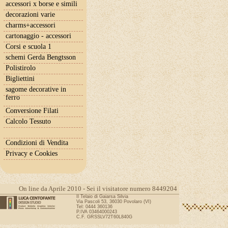
accessori x borse e simili
decorazioni varie
charms+accessori
cartonaggio - accessori
Corsi e scuola 1
schemi Gerda Bengtsson
Polistirolo
Bigliettini
sagome decorative in
ferro
Conversione Filati
Calcolo Tessuto
Condizioni di Vendita
Privacy e Cookies
On line da Aprile 2010 - Sei il visitatore numero 8449204
Il Telaio di Gaiarsa Silvia
Via Pascoli 53, 36030 Povolaro (VI)
Tel: 0444 360136
P.IVA 03464000243
C.F. GRSSLV72T60L840G