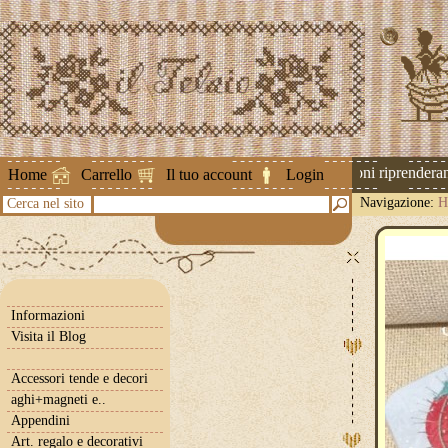
Attenzione ! Le spedizioni riprenderanno
Home
Carrello
Il tuo account
Login
Navigazione:
H
Cerca nel sito
Informazioni
Visita il Blog
Accessori tende e decori
aghi+magneti e..
Appendini
Art. regalo e decorativi