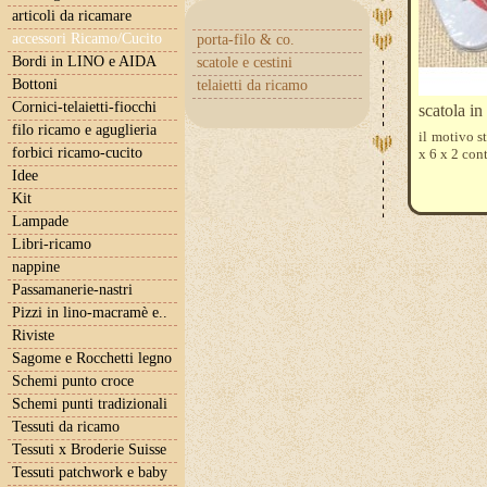
articoli da ricamare
accessori Ricamo/Cucito
porta-filo & co.
Bordi in LINO e AIDA
scatole e cestini
Bottoni
telaietti da ricamo
Cornici-telaietti-fiocchi
scatola in 
filo ricamo e aguglieria
il motivo s
forbici ricamo-cucito
x 6 x 2 con
Idee
Kit
Lampade
Libri-ricamo
nappine
Passamanerie-nastri
Pizzi in lino-macramè e..
Riviste
Sagome e Rocchetti legno
Schemi punto croce
Schemi punti tradizionali
Tessuti da ricamo
Tessuti x Broderie Suisse
Tessuti patchwork e baby