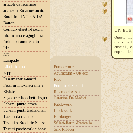
articoli da ricamare
accessori Ricamo/Cucito
Bordi in LINO e AIDA
Bottoni
Cornici-telaietti-fiocchi
UN ETE
filo ricamo e aguglieria
Questo lib
forbici ricamo-cucito
tradiziona
cuscini , c
Idee
copritablet 
Kit
Lampade
Libri-ricamo
Punto croce
nappine
Acufactum - Ub ecc
Passamanerie-nastri
Rico
Pizzi in lino-macramè e..
Punti tradizionali
Riviste
Ricamo d'Assia
Sagome e Rocchetti legno
Caterina De Medici
Schemi punto croce
Patckwork
Schemi punti tradizionali
Blackwork
Tessuti da ricamo
Hardanger
Tessuti x Broderie Suisse
Sfilati-Retini-Reticello
Tessuti patchwork e baby
Silk Ribbon