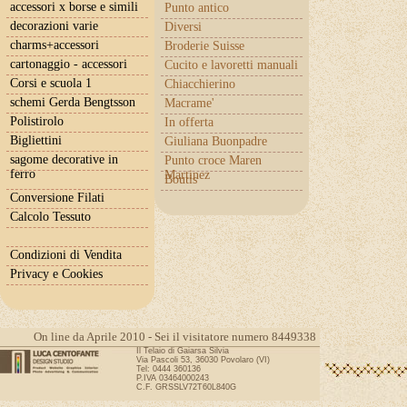
accessori x borse e simili
Punto antico
decorazioni varie
Diversi
charms+accessori
Broderie Suisse
cartonaggio - accessori
Cucito e lavoretti manuali
Corsi e scuola 1
Chiacchierino
schemi Gerda Bengtsson
Macrame'
Polistirolo
In offerta
Bigliettini
Giuliana Buonpadre
sagome decorative in
Punto croce Maren
ferro
Martinez
Boutis
Conversione Filati
Calcolo Tessuto
Condizioni di Vendita
Privacy e Cookies
On line da Aprile 2010 - Sei il visitatore numero 8449338
Il Telaio di Gaiarsa Silvia
Via Pascoli 53, 36030 Povolaro (VI)
Tel: 0444 360136
P.IVA 03464000243
C.F. GRSSLV72T60L840G