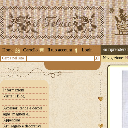
Attenzione ! Le spedizioni riprenderanno
Home
Carrello
Il tuo account
Login
Navigazione:
H
Cerca nel sito
Informazioni
Visita il Blog
Accessori tende e decori
aghi+magneti e..
Appendini
Art. regalo e decorativi