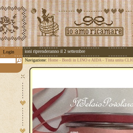
 Le spedizioni riprenderanno il 2 settembre
Login
Navigazione:
Home
-
Bordi in LINO e AIDA
-
Tinta unita CL