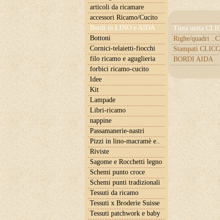
articoli da ricamare
accessori Ricamo/Cucito
Bordi in LINO e AIDA
Tinta unita CL
Bottoni
Righe/quadri .
Cornici-telaietti-fiocchi
Stampati CLICC
filo ricamo e aguglieria
BORDI AIDA
forbici ricamo-cucito
Idee
Kit
Lampade
Libri-ricamo
nappine
Passamanerie-nastri
Pizzi in lino-macramè e..
Riviste
Sagome e Rocchetti legno
Schemi punto croce
Schemi punti tradizionali
Tessuti da ricamo
Tessuti x Broderie Suisse
Tessuti patchwork e baby