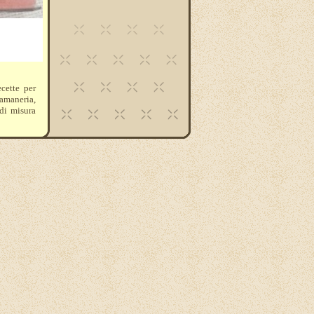
ecette per
samaneria,
 di misura