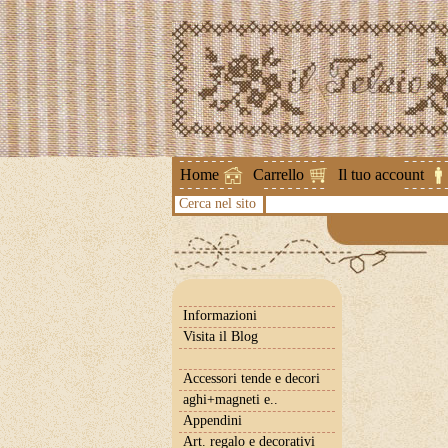
Attenzione !
Home
Carrello
Il tuo account
Cerca nel sito
Informazioni
Visita il Blog
Accessori tende e decori
aghi+magneti e..
Appendini
Art. regalo e decorativi