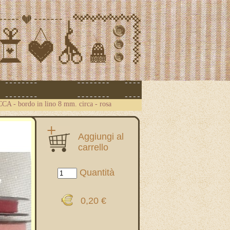
ICCA
-
bordo in lino 8 mm. circa - rosa
Aggiungi al
carrello
Quantità
0,20 €