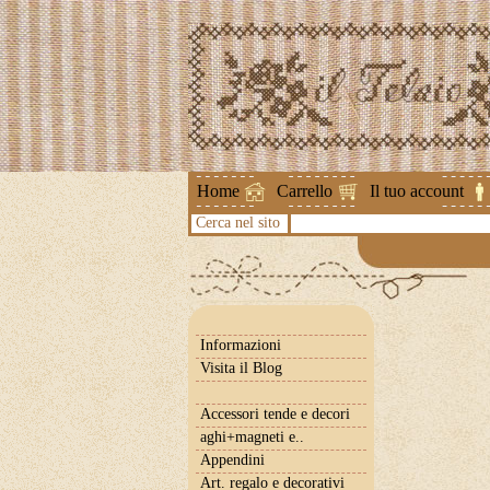
Attenzione !
Home
Carrello
Il tuo account
Cerca nel sito
Informazioni
Visita il Blog
Accessori tende e decori
aghi+magneti e..
Appendini
Art. regalo e decorativi