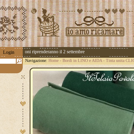
 Le spedizioni riprenderanno il 2 settembre
Login
Navigazione:
Home
-
Bordi in LINO e AIDA
-
Tinta unita CL