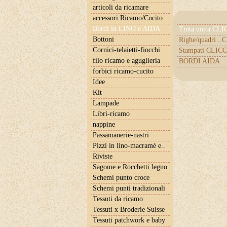
articoli da ricamare
accessori Ricamo/Cucito
Bordi in LINO e AIDA
Tinta unita CL
Bottoni
Righe/quadri .
Cornici-telaietti-fiocchi
Stampati CLICC
filo ricamo e aguglieria
BORDI AIDA
forbici ricamo-cucito
Idee
Kit
Lampade
Libri-ricamo
nappine
Passamanerie-nastri
Pizzi in lino-macramè e..
Riviste
Sagome e Rocchetti legno
Schemi punto croce
Schemi punti tradizionali
Tessuti da ricamo
Tessuti x Broderie Suisse
Tessuti patchwork e baby