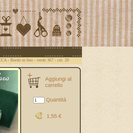
ICCA
-
Bordo in lino - verde 367 - cm. 20
Aggiungi al
carrello
Quantità
1,55 €