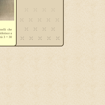
nnelli che
iferisce a
ità 3 = 30