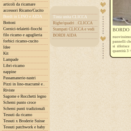
articoli da ricamare
accessori Ricamo/Cucito
Bordi in LINO e AIDA
Tinta unita CLICCA
Bottoni
Righe/quadri ..CLICCA
Cornici-telaietti-fiocchi
Stampati CLICCA e vedi
BORDO IN 
filo ricamo e aguglieria
BORDI AIDA
nuovissimo 
forbici ricamo-cucito
pannelli ch
si riferisc
Idee
quantità 3
Kit
Lampade
Libri-ricamo
nappine
Passamanerie-nastri
Pizzi in lino-macramè e..
Riviste
Sagome e Rocchetti legno
Schemi punto croce
Schemi punti tradizionali
Tessuti da ricamo
Tessuti x Broderie Suisse
Tessuti patchwork e baby