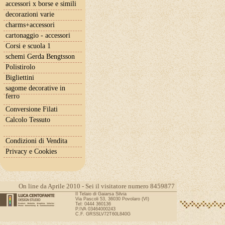
accessori x borse e simili
decorazioni varie
charms+accessori
cartonaggio - accessori
Corsi e scuola 1
schemi Gerda Bengtsson
Polistirolo
Bigliettini
sagome decorative in
ferro
Conversione Filati
Calcolo Tessuto
Condizioni di Vendita
Privacy e Cookies
On line da Aprile 2010 - Sei il visitatore numero 8459877
Il Telaio di Gaiarsa Silvia
Via Pascoli 53, 36030 Povolaro (VI)
Tel: 0444 360136
P.IVA 03464000243
C.F. GRSSLV72T60L840G