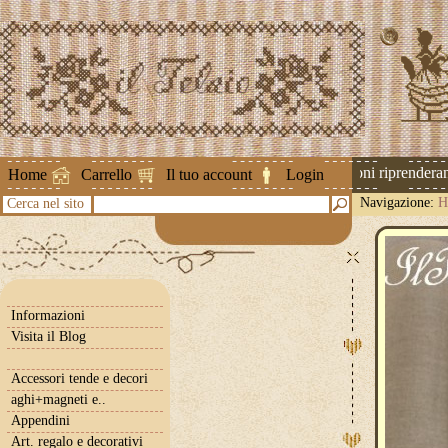
Attenzione ! Le spedizioni riprenderanno
Home
Carrello
Il tuo account
Login
Navigazione:
H
Cerca nel sito
cm.
Informazioni
Visita il Blog
Accessori tende e decori
aghi+magneti e..
Appendini
Art. regalo e decorativi