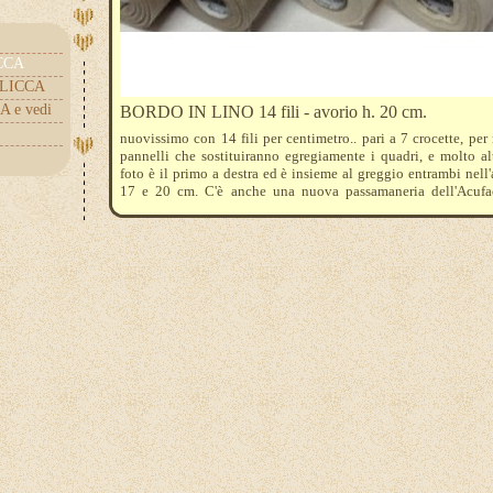
ICCA
.CLICCA
A e vedi
BORDO IN LINO 14 fili - avorio h. 20 cm.
nuovissimo con 14 fili per centimetro.. pari a 7 crocette, per 
pannelli che sostituiranno egregiamente i quadri, e molto al
foto è il primo a destra ed è insieme al greggio entrambi nell'
17 e 20 cm. C'è anche una nuova passamaneria dell'Acuf
trovate nella categoria competente. Il prezzo si riferisce a 10
unità di misura minima. Es. per acquisto: quantità 3 = 30 CM.