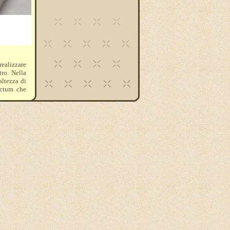
realizzare
tro. Nella
altezza di
actum che
 cm. quale