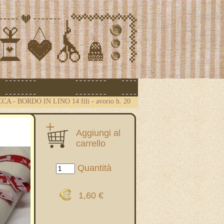
ICCA
-
BORDO IN LINO 14 fili - avorio h. 20
Aggiungi al
carrello
Quantità
1,60 €