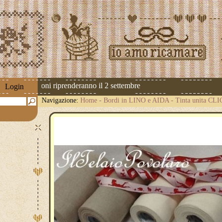
 Le spedizioni riprenderanno il 2 settembre
Login
Navigazione:
Home
-
Bordi in LINO e AIDA
-
Tinta unita CL
cm.