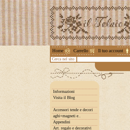
Attenzione !
Home
Carrello
Il tuo account
Cerca nel sito
Informazioni
Visita il Blog
Accessori tende e decori
aghi+magneti e..
Appendini
Art. regalo e decorativi