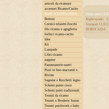
articoli da ricamare
accessori Ricamo/Cucito
Bordi in LINO e AIDA
Tinta unita CL
Bottoni
Righe/quadri .
Cornici-telaietti-fiocchi
Stampati CLICC
filo ricamo e aguglieria
BORDI AIDA
forbici ricamo-cucito
Idee
Kit
Lampade
Libri-ricamo
nappine
Passamanerie-nastri
Pizzi in lino-macramè e..
Riviste
Sagome e Rocchetti legno
Schemi punto croce
Schemi punti tradizionali
Tessuti da ricamo
Tessuti x Broderie Suisse
Tessuti patchwork e baby