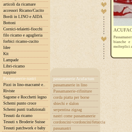
articoli da ricamare
accessori Ricamo/Cucito
Bordi in LINO e AIDA
Bottoni
Cornici-telaietti-fiocchi
ACUFACTU
filo ricamo e aguglieria
Passamaner
forbici ricamo-cucito
bianche e 
molteplici a
Idee
Kit
Lampade
Libri-ricamo
nappine
Passamanerie-nastri
passamanerie Acufactum
Pizzi in lino-macramè e..
passamanerie in lino
Riviste
Passamanerie-rifiniture
Sagome e Rocchetti legno
corda piatta per borse
Schemi punto croce
sbiechi e slalon
Schemi punti tradizionali
serpentina zigzag
Tessuti da ricamo
nastri come passamanerie
Tessuti x Broderie Suisse
cordoncini+cordoncini/fetuccia
Tessuti patchwork e baby
passanastri