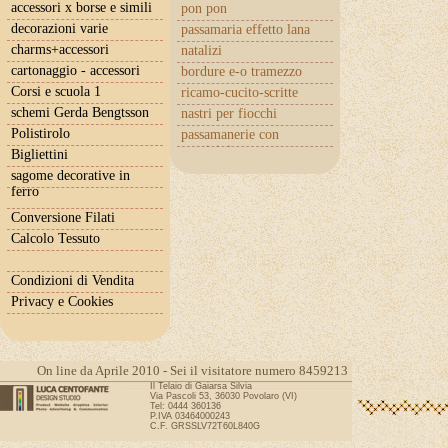
accessori x borse e simili
pon pon
decorazioni varie
passamaria effetto lana
charms+accessori
natalizi
cartonaggio - accessori
bordure e-o tramezzo
Corsi e scuola 1
ricamo-cucito-scritte
schemi Gerda Bengtsson
nastri per fiocchi
Polistirolo
passamanerie con
cuoricini
Bigliettini
sagome decorative in
ferro
Conversione Filati
Calcolo Tessuto
Condizioni di Vendita
Privacy e Cookies
On line da Aprile 2010 - Sei il visitatore numero 8459213
Il Telaio di Gaiarsa Silvia
Via Pascoli 53, 36030 Povolaro (VI)
Tel: 0444 360136
P.IVA 03464000243
C.F. GRSSLV72T60L840G