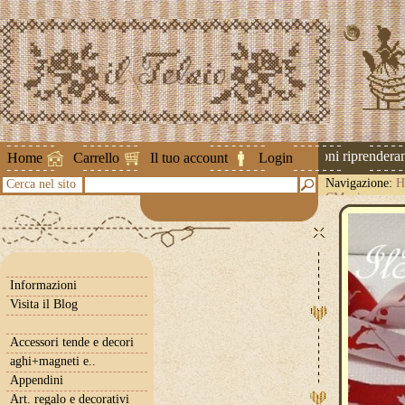
Attenzione ! Le spedizioni riprenderanno
Home
Carrello
Il tuo account
Login
Navigazione:
H
Cerca nel sito
CM. circa
Informazioni
Visita il Blog
Accessori tende e decori
aghi+magneti e..
Appendini
Art. regalo e decorativi