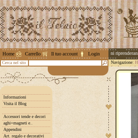
Attenzione ! Le spedizioni riprenderanno 
Home
Carrello
Il tuo account
Login
Navigazione:
H
Cerca nel sito
fondo avorio h
Informazioni
Visita il Blog
Accessori tende e decori
aghi+magneti e..
Appendini
Art. regalo e decorativi