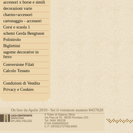
accessori x borse e simili
decorazioni varie
charms+accessori
cartonaggio - accessori
Corsi e scuola 1
schemi Gerda Bengtsson
Polistirolo
Bigliettini
sagome decorative in
ferro
Conversione Filati
Calcolo Tessuto
Condizioni di Vendita
Privacy e Cookies
On line da Aprile 2010 - Sei il visitatore numero 8457620
Il Telaio di Gaiarsa Silvia
Via Pascoli 53, 36030 Povolaro (VI)
Tel: 0444 360136
P.IVA 03464000243
C.F. GRSSLV72T60L840G