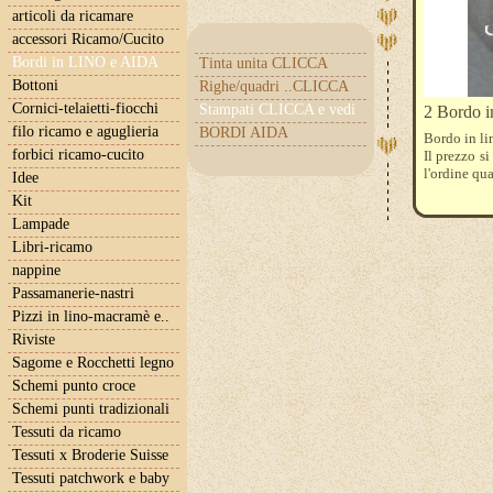
articoli da ricamare
accessori Ricamo/Cucito
Bordi in LINO e AIDA
Tinta unita CLICCA
Bottoni
Righe/quadri ..CLICCA
Cornici-telaietti-fiocchi
Stampati CLICCA e vedi
2 Bordo in
filo ricamo e aguglieria
BORDI AIDA
Bordo in lin
forbici ricamo-cucito
Il prezzo s
l'ordine qu
Idee
Kit
Lampade
Libri-ricamo
nappine
Passamanerie-nastri
Pizzi in lino-macramè e..
Riviste
Sagome e Rocchetti legno
Schemi punto croce
Schemi punti tradizionali
Tessuti da ricamo
Tessuti x Broderie Suisse
Tessuti patchwork e baby