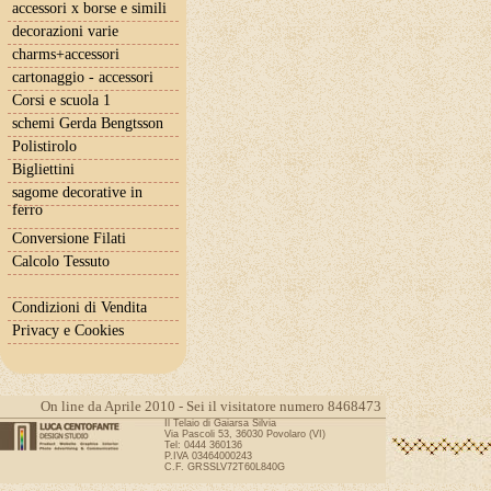
accessori x borse e simili
decorazioni varie
charms+accessori
cartonaggio - accessori
Corsi e scuola 1
schemi Gerda Bengtsson
Polistirolo
Bigliettini
sagome decorative in
ferro
Conversione Filati
Calcolo Tessuto
Condizioni di Vendita
Privacy e Cookies
On line da Aprile 2010 - Sei il visitatore numero 8468473
Il Telaio di Gaiarsa Silvia
Via Pascoli 53, 36030 Povolaro (VI)
Tel: 0444 360136
P.IVA 03464000243
C.F. GRSSLV72T60L840G