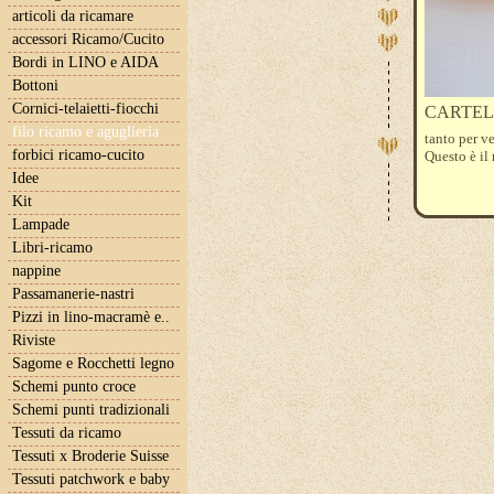
articoli da ricamare
accessori Ricamo/Cucito
Bordi in LINO e AIDA
Bottoni
Cornici-telaietti-fiocchi
CARTELLA
filo ricamo e aguglieria
tanto per v
forbici ricamo-cucito
Questo è il
Idee
Kit
Lampade
Libri-ricamo
nappine
Passamanerie-nastri
Pizzi in lino-macramè e..
Riviste
Sagome e Rocchetti legno
Schemi punto croce
Schemi punti tradizionali
Tessuti da ricamo
Tessuti x Broderie Suisse
Tessuti patchwork e baby