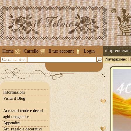
Attenzione ! Le spedizioni riprenderanno 
Home
Carrello
Il tuo account
Login
Navigazione:
H
Cerca nel sito
Informazioni
Visita il Blog
Accessori tende e decori
aghi+magneti e..
Appendini
Art. regalo e decorativi