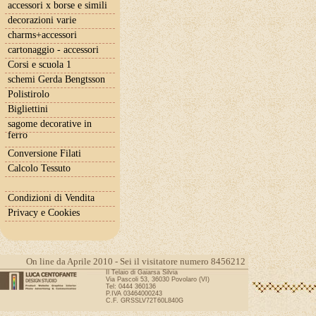
accessori x borse e simili
decorazioni varie
charms+accessori
cartonaggio - accessori
Corsi e scuola 1
schemi Gerda Bengtsson
Polistirolo
Bigliettini
sagome decorative in
ferro
Conversione Filati
Calcolo Tessuto
Condizioni di Vendita
Privacy e Cookies
On line da Aprile 2010 - Sei il visitatore numero 8456212
Il Telaio di Gaiarsa Silvia
Via Pascoli 53, 36030 Povolaro (VI)
Tel: 0444 360136
P.IVA 03464000243
C.F. GRSSLV72T60L840G