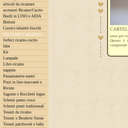
articoli da ricamare
accessori Ricamo/Cucito
Bordi in LINO e AIDA
Bottoni
Cornici-telaietti-fiocchi
CARTELLA
filo ricamo e aguglieria
tanto per v
forbici ricamo-cucito
Questo è i
comprende
Idee
Kit
Lampade
Libri-ricamo
nappine
Passamanerie-nastri
Pizzi in lino-macramè e..
Riviste
Sagome e Rocchetti legno
Schemi punto croce
Schemi punti tradizionali
Tessuti da ricamo
Tessuti x Broderie Suisse
Tessuti patchwork e baby