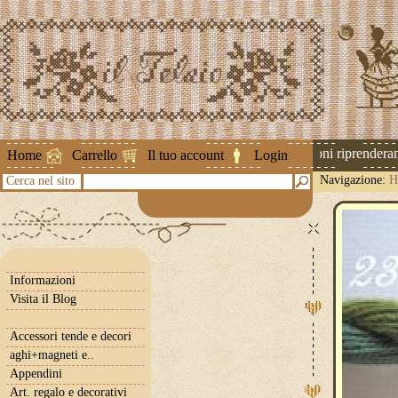
Attenzione ! Le spedizioni riprenderanno
Home
Carrello
Il tuo account
Login
Navigazione:
H
Cerca nel sito
Informazioni
Visita il Blog
Accessori tende e decori
aghi+magneti e..
Appendini
Art. regalo e decorativi