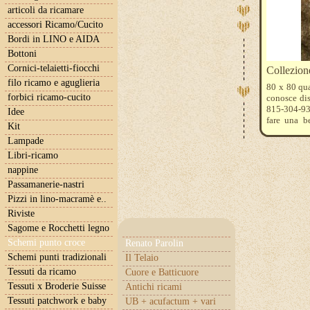
articoli da ricamare
accessori Ricamo/Cucito
Bordi in LINO e AIDA
Bottoni
Cornici-telaietti-fiocchi
Collezio
filo ricamo e aguglieria
80 x 80 qua
forbici ricamo-cucito
conosce dis
815-304-934
Idee
fare una be
Kit
guardate la 
Lampade
Libri-ricamo
nappine
Passamanerie-nastri
Pizzi in lino-macramè e..
Riviste
Sagome e Rocchetti legno
Schemi punto croce
Renato Parolin
Schemi punti tradizionali
Il Telaio
Tessuti da ricamo
Cuore e Batticuore
Tessuti x Broderie Suisse
Antichi ricami
Tessuti patchwork e baby
UB + acufactum + vari