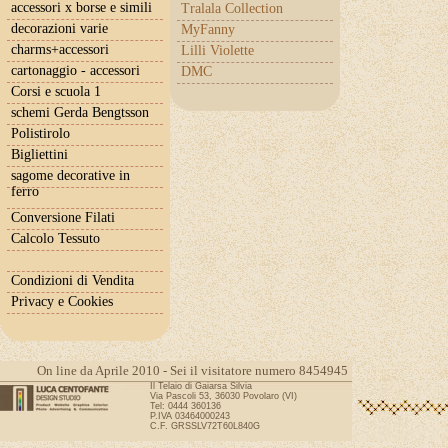
accessori x borse e simili
Tralala Collection
decorazioni varie
MyFanny
charms+accessori
Lilli Violette
cartonaggio - accessori
DMC
Corsi e scuola 1
schemi Gerda Bengtsson
Polistirolo
Bigliettini
sagome decorative in
ferro
Conversione Filati
Calcolo Tessuto
Condizioni di Vendita
Privacy e Cookies
On line da Aprile 2010 - Sei il visitatore numero 8454945
Il Telaio di Gaiarsa Silvia
Via Pascoli 53, 36030 Povolaro (VI)
Tel: 0444 360136
P.IVA 03464000243
C.F. GRSSLV72T60L840G