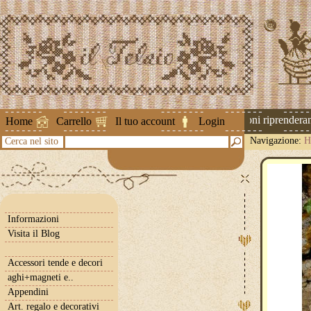
Attenzione ! Le spedizioni riprenderanno
Home
Carrello
Il tuo account
Login
Navigazione:
H
Cerca nel sito
Informazioni
Visita il Blog
Accessori tende e decori
aghi+magneti e..
Appendini
Art. regalo e decorativi