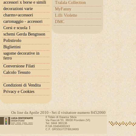
accessori x borse e simili
Tralala Collection
decorazioni varie
MyFanny
charms+accessori
Lilli Violette
cartonaggio - accessori
DMC
Corsi e scuola 1
schemi Gerda Bengtsson
Polistirolo
Bigliettini
sagome decorative in
ferro
Conversione Filati
Calcolo Tessuto
Condizioni di Vendita
Privacy e Cookies
On line da Aprile 2010 - Sei il visitatore numero 8452060
Il Telaio di Gaiarsa Silvia
Via Pascoli 53, 36030 Povolaro (VI)
Tel: 0444 360136
P.IVA 03464000243
C.F. GRSSLV72T60L840G