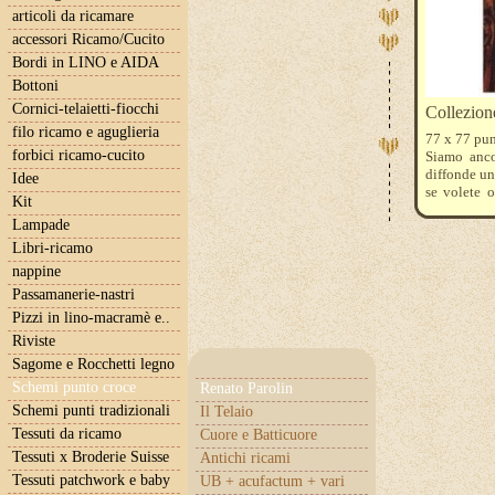
articoli da ricamare
accessori Ricamo/Cucito
Bordi in LINO e AIDA
Bottoni
Cornici-telaietti-fiocchi
Collezio
filo ricamo e aguglieria
77 x 77 pun
forbici ricamo-cucito
Siamo ancor
diffonde un
Idee
se volete o
Kit
etamina Lug
Lampade
ha utilizza
3820-816-3
Libri-ricamo
nappine
Passamanerie-nastri
Pizzi in lino-macramè e..
Riviste
Sagome e Rocchetti legno
Schemi punto croce
Renato Parolin
Schemi punti tradizionali
Il Telaio
Tessuti da ricamo
Cuore e Batticuore
Tessuti x Broderie Suisse
Antichi ricami
Tessuti patchwork e baby
UB + acufactum + vari