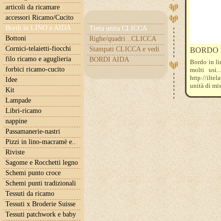
articoli da ricamare
accessori Ricamo/Cucito
Bordi in LINO e AIDA
Tinta unita CLICCA
Bottoni
Righe/quadri ..CLICCA
Cornici-telaietti-fiocchi
Stampati CLICCA e vedi
BORDO lin
filo ricamo e aguglieria
BORDI AIDA
Bordo in lin
forbici ricamo-cucito
molti usi.
http://ilte
Idee
unità di mi
Kit
Lampade
Libri-ricamo
nappine
Passamanerie-nastri
Pizzi in lino-macramè e..
Riviste
Sagome e Rocchetti legno
Schemi punto croce
Schemi punti tradizionali
Tessuti da ricamo
Tessuti x Broderie Suisse
Tessuti patchwork e baby