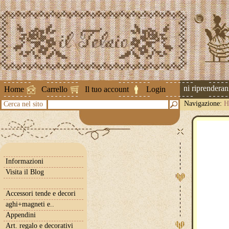
Attenzione ! Le spedizioni riprenderanno 
Home
Carrello
Il tuo account
Login
Navigazione:
H
Cerca nel sito
Informazioni
Visita il Blog
Accessori tende e decori
aghi+magneti e..
Appendini
Art. regalo e decorativi