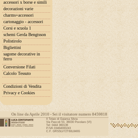
accessori x borse e simili
decorazioni varie
charms+accessori
cartonaggio - accessori
Corsi e scuola 1
schemi Gerda Bengtsson
Polistirolo
Bigliettini
sagome decorative in
ferro
Conversione Filati
Calcolo Tessuto
Condizioni di Vendita
Privacy e Cookies
On line da Aprile 2010 - Sei il visitatore numero 8459818
Il Telaio di Gaiarsa Silvia
Via Pascoli 53, 36030 Povolaro (VI)
Tel: 0444 360136
P.IVA 03464000243
C.F. GRSSLV72T60L840G