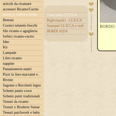
articoli da ricamare
accessori Ricamo/Cucito
Bordi in LINO e AIDA
Tinta unita CLICCA
Bottoni
Righe/quadri ..CLICCA
Cornici-telaietti-fiocchi
Stampati CLICCA e vedi
BORDO lin
filo ricamo e aguglieria
BORDI AIDA
forbici ricamo-cucito
Idee
Kit
Lampade
Libri-ricamo
nappine
Passamanerie-nastri
Pizzi in lino-macramè e..
Riviste
Sagome e Rocchetti legno
Schemi punto croce
Schemi punti tradizionali
Tessuti da ricamo
Tessuti x Broderie Suisse
Tessuti patchwork e baby