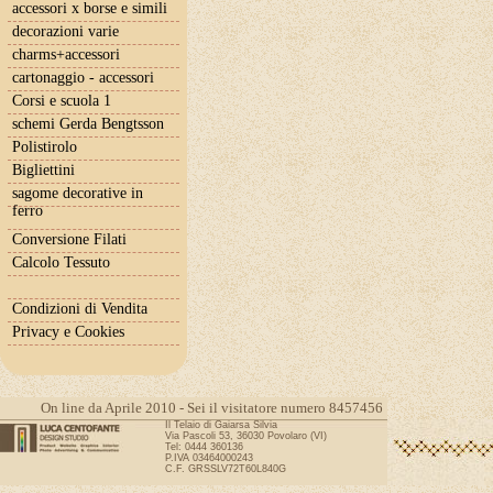
accessori x borse e simili
decorazioni varie
charms+accessori
cartonaggio - accessori
Corsi e scuola 1
schemi Gerda Bengtsson
Polistirolo
Bigliettini
sagome decorative in
ferro
Conversione Filati
Calcolo Tessuto
Condizioni di Vendita
Privacy e Cookies
On line da Aprile 2010 - Sei il visitatore numero 8457456
Il Telaio di Gaiarsa Silvia
Via Pascoli 53, 36030 Povolaro (VI)
Tel: 0444 360136
P.IVA 03464000243
C.F. GRSSLV72T60L840G