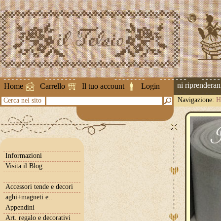
Attenzione ! Le spedizioni riprenderanno 
Home
Carrello
Il tuo account
Login
Navigazione:
H
Cerca nel sito
Informazioni
Visita il Blog
Accessori tende e decori
aghi+magneti e..
Appendini
Art. regalo e decorativi