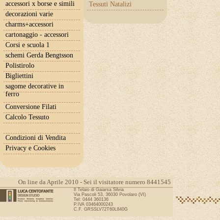
accessori x borse e simili
Tessuti Natalizi
decorazioni varie
charms+accessori
cartonaggio - accessori
Corsi e scuola 1
schemi Gerda Bengtsson
Polistirolo
Bigliettini
sagome decorative in
ferro
Conversione Filati
Calcolo Tessuto
Condizioni di Vendita
Privacy e Cookies
On line da Aprile 2010 - Sei il visitatore numero 8441545
Il Telaio di Gaiarsa Silvia
Via Pascoli 53, 36030 Povolaro (VI)
Tel: 0444 360136
P.IVA 03464000243
C.F. GRSSLV72T60L840G