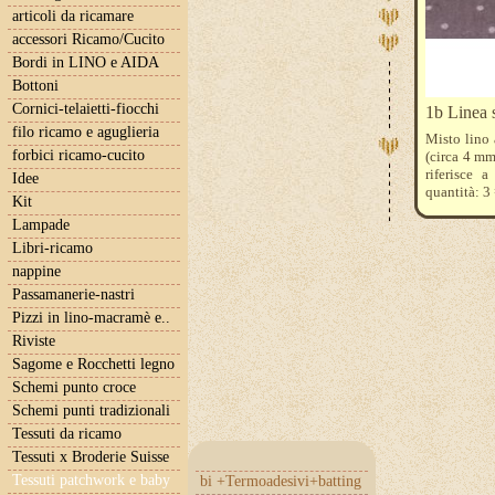
articoli da ricamare
accessori Ricamo/Cucito
Bordi in LINO e AIDA
Bottoni
Cornici-telaietti-fiocchi
1b Linea 
filo ricamo e aguglieria
Misto lino 
forbici ricamo-cucito
(circa 4 mm
riferisce 
Idee
quantità: 3
Kit
Lampade
Libri-ricamo
nappine
Passamanerie-nastri
Pizzi in lino-macramè e..
Riviste
Sagome e Rocchetti legno
Schemi punto croce
Schemi punti tradizionali
Tessuti da ricamo
Tessuti x Broderie Suisse
Tessuti patchwork e baby
bi +Termoadesivi+batting