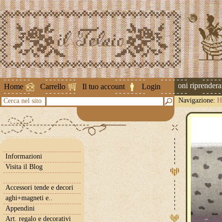
Attenzione ! Le spedizioni riprenderann
Home
Carrello
Il tuo account
Login
Navigazione:
H
Cerca nel sito
Informazioni
Visita il Blog
Accessori tende e decori
aghi+magneti e..
Appendini
Art. regalo e decorativi