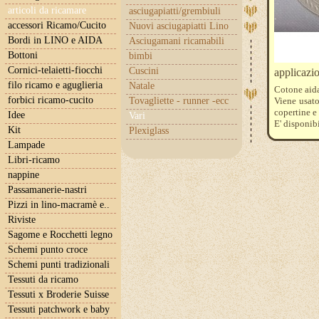
articoli da ricamare
asciugapiatti/grembiuli
accessori Ricamo/Cucito
Nuovi asciugapiatti Lino
Bordi in LINO e AIDA
Asciugamani ricamabili
Bottoni
bimbi
Cornici-telaietti-fiocchi
Cuscini
applicazi
filo ricamo e aguglieria
Natale
Cotone aida
forbici ricamo-cucito
Tovagliette - runner -ecc
Viene usato
copertine e
Idee
Vari
E' disponib
Kit
Plexiglass
Lampade
Libri-ricamo
nappine
Passamanerie-nastri
Pizzi in lino-macramè e..
Riviste
Sagome e Rocchetti legno
Schemi punto croce
Schemi punti tradizionali
Tessuti da ricamo
Tessuti x Broderie Suisse
Tessuti patchwork e baby