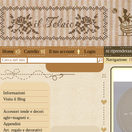
Attenzione ! Le spedizioni riprenderanno 
Home
Carrello
Il tuo account
Login
Navigazione:
H
Cerca nel sito
Informazioni
Visita il Blog
Accessori tende e decori
aghi+magneti e..
Appendini
Art. regalo e decorativi