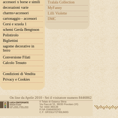
accessori x borse e simili
Tralala Collection
decorazioni varie
MyFanny
charms+accessori
Lilli Violette
cartonaggio - accessori
DMC
Corsi e scuola 1
schemi Gerda Bengtsson
Polistirolo
Bigliettini
sagome decorative in
ferro
Conversione Filati
Calcolo Tessuto
Condizioni di Vendita
Privacy e Cookies
On line da Aprile 2010 - Sei il visitatore numero 8446862
Il Telaio di Gaiarsa Silvia
Via Pascoli 53, 36030 Povolaro (VI)
Tel: 0444 360136
P.IVA 03464000243
C.F. GRSSLV72T60L840G