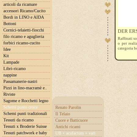
articoli da ricamare
accessori Ricamo/Cucito
Bordi in LINO e AIDA
Bottoni
Cornici-telaietti-fiocchi
DER ER
filo ricamo e aguglieria
Raffinati s
forbici ricamo-cucito
o per real
categoria b
Idee
Kit
Lampade
Libri-ricamo
nappine
Passamanerie-nastri
Pizzi in lino-macramè e..
Riviste
Sagome e Rocchetti legno
Schemi punto croce
Renato Parolin
Schemi punti tradizionali
Il Telaio
Tessuti da ricamo
Cuore e Batticuore
Tessuti x Broderie Suisse
Antichi ricami
Tessuti patchwork e baby
UB + acufactum + vari