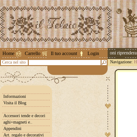
Attenzione ! Le spedizioni riprenderann
Home
Carrello
Il tuo account
Login
Navigazione:
H
Cerca nel sito
Informazioni
Visita il Blog
Accessori tende e decori
aghi+magneti e..
Appendini
Art. regalo e decorativi