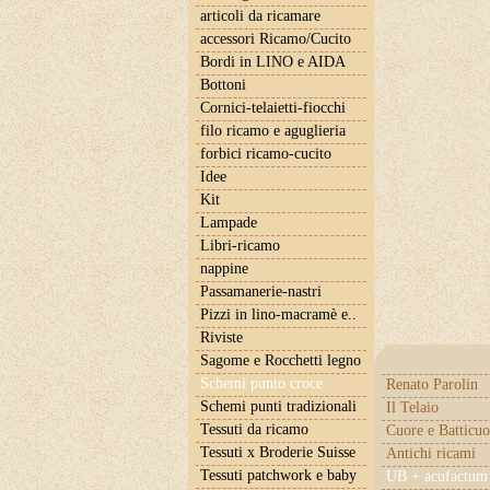
articoli da ricamare
accessori Ricamo/Cucito
Bordi in LINO e AIDA
Bottoni
Cornici-telaietti-fiocchi
filo ricamo e aguglieria
forbici ricamo-cucito
Idee
Kit
Lampade
Libri-ricamo
nappine
Passamanerie-nastri
Pizzi in lino-macramè e..
Riviste
Sagome e Rocchetti legno
Schemi punto croce
Renato Parolin
Schemi punti tradizionali
Il Telaio
Tessuti da ricamo
Cuore e Batticuo
Tessuti x Broderie Suisse
Antichi ricami
Tessuti patchwork e baby
UB + acufactum 