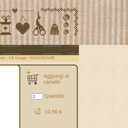
ari
-
UB Design - HASENDAME
Aggiungi al
carrello
Quantità
12,50 €