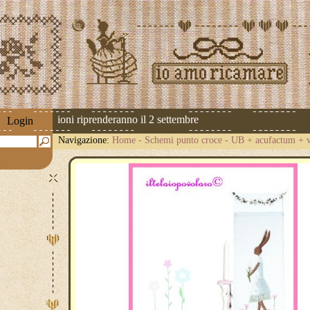
 Le spedizioni riprenderanno il 2 settembre
Login
Navigazione:
Home
-
Schemi punto croce
-
UB + acufactum + v