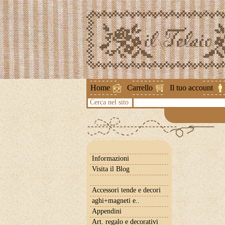
Attenzione !
Home
Carrello
Il tuo account
Cerca nel sito
Informazioni
Visita il Blog
Accessori tende e decori
aghi+magneti e..
Appendini
Art. regalo e decorativi