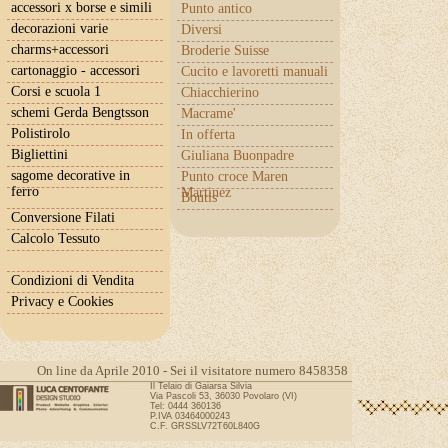
accessori x borse e simili
Punto antico
decorazioni varie
Diversi
charms+accessori
Broderie Suisse
cartonaggio - accessori
Cucito e lavoretti manuali
Corsi e scuola 1
Chiacchierino
schemi Gerda Bengtsson
Macrame'
Polistirolo
In offerta
Bigliettini
Giuliana Buonpadre
sagome decorative in
Punto croce Maren
ferro
Martinez
Boutis
Conversione Filati
Calcolo Tessuto
Condizioni di Vendita
Privacy e Cookies
On line da Aprile 2010 - Sei il visitatore numero 8458358
Il Telaio di Gaiarsa Silvia
Via Pascoli 53, 36030 Povolaro (VI)
Tel: 0444 360136
P.IVA 03464000243
C.F. GRSSLV72T60L840G