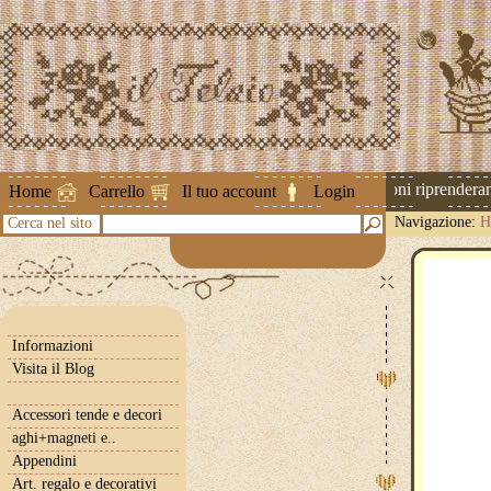
Attenzione ! Le spedizioni riprenderanno
Home
Carrello
Il tuo account
Login
Navigazione:
H
Cerca nel sito
Informazioni
Visita il Blog
Accessori tende e decori
aghi+magneti e..
Appendini
Art. regalo e decorativi