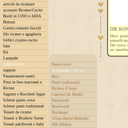
articoli da ricamare
accessori Ricamo/Cucito
Bordi in LINO e AIDA
Bottoni
Cornici-telaietti-fiocchi
DIE KON
filo ricamo e aguglieria
Dieci perso
forbici ricamo-cucito
pannelli mol
Dal cuoco c
Idee
un maschie
Kit
schemi sono
Lampade
Libri-ricamo
Punto croce
nappine
Acufactum - Ub ecc
Passamanerie-nastri
Rico
Pizzi in lino-macramè e..
Punti tradizionali
Riviste
Ricamo d'Assia
Sagome e Rocchetti legno
Caterina De Medici
Schemi punto croce
Patckwork
Schemi punti tradizionali
Blackwork
Tessuti da ricamo
Hardanger
Tessuti x Broderie Suisse
Sfilati-Retini-Reticello
Tessuti patchwork e baby
Silk Ribbon