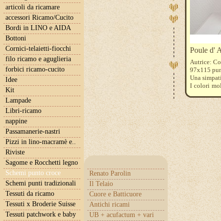
articoli da ricamare
accessori Ricamo/Cucito
Bordi in LINO e AIDA
Bottoni
Cornici-telaietti-fiocchi
Poule d'
filo ricamo e aguglieria
Autrice: Co
forbici ricamo-cucito
97x115 pun
Una simpati
Idee
I colori mo
Kit
della casa
Lampade
Libri-ricamo
nappine
Passamanerie-nastri
Pizzi in lino-macramè e..
Riviste
Sagome e Rocchetti legno
Schemi punto croce
Renato Parolin
Schemi punti tradizionali
Il Telaio
Tessuti da ricamo
Cuore e Batticuore
Tessuti x Broderie Suisse
Antichi ricami
Tessuti patchwork e baby
UB + acufactum + vari