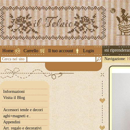
Attenzione ! Le spedizioni riprenderanno
Home
Carrello
Il tuo account
Login
Navigazione:
H
Cerca nel sito
Informazioni
Visita il Blog
Accessori tende e decori
aghi+magneti e..
Appendini
Art. regalo e decorativi