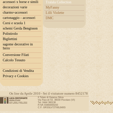
accessori x borse e simili
Tralala Collection
decorazioni varie
MyFanny
charms+accessori
Lilli Violette
cartonaggio - accessori
DMC
Corsi e scuola 1
schemi Gerda Bengtsson
Polistirolo
Bigliettini
sagome decorative in
ferro
Conversione Filati
Calcolo Tessuto
Condizioni di Vendita
Privacy e Cookies
On line da Aprile 2010 - Sei il visitatore numero 8452178
Il Telaio di Gaiarsa Silvia
Via Pascoli 53, 36030 Povolaro (VI)
Tel: 0444 360136
P.IVA 03464000243
C.F. GRSSLV72T60L840G