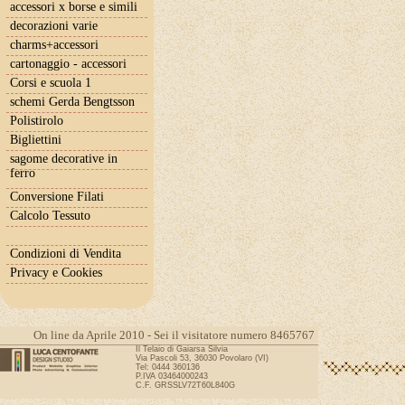
accessori x borse e simili
decorazioni varie
charms+accessori
cartonaggio - accessori
Corsi e scuola 1
schemi Gerda Bengtsson
Polistirolo
Bigliettini
sagome decorative in
ferro
Conversione Filati
Calcolo Tessuto
Condizioni di Vendita
Privacy e Cookies
On line da Aprile 2010 - Sei il visitatore numero 8465767
Il Telaio di Gaiarsa Silvia
Via Pascoli 53, 36030 Povolaro (VI)
Tel: 0444 360136
P.IVA 03464000243
C.F. GRSSLV72T60L840G