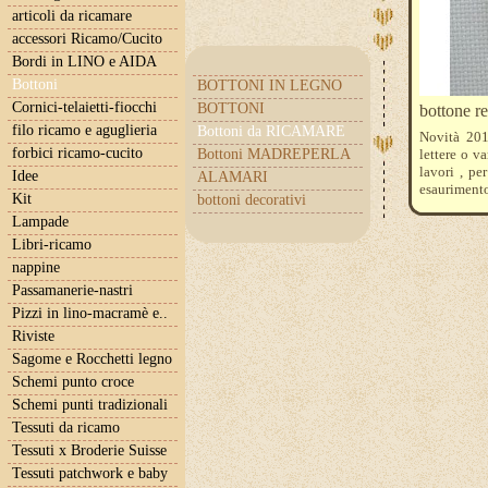
articoli da ricamare
accessori Ricamo/Cucito
Bordi in LINO e AIDA
Bottoni
BOTTONI IN LEGNO
Cornici-telaietti-fiocchi
BOTTONI
bottone r
filo ricamo e aguglieria
Bottoni da RICAMARE
Novità 201
forbici ricamo-cucito
Bottoni MADREPERLA
lettere o v
lavori , pe
Idee
ALAMARI
esaurimento
Kit
bottoni decorativi
Lampade
Libri-ricamo
nappine
Passamanerie-nastri
Pizzi in lino-macramè e..
Riviste
Sagome e Rocchetti legno
Schemi punto croce
Schemi punti tradizionali
Tessuti da ricamo
Tessuti x Broderie Suisse
Tessuti patchwork e baby