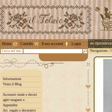
Attenzione ! Le spedizioni riprenderann
Home
Carrello
Il tuo account
Login
Navigazione:
H
Cerca nel sito
Informazioni
Visita il Blog
Accessori tende e decori
aghi+magneti e..
Appendini
Art. regalo e decorativi