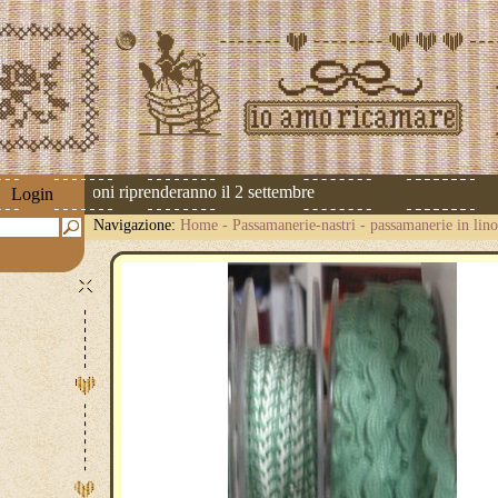
 Le spedizioni riprenderanno il 2 settembre
Login
Navigazione:
Home
-
Passamanerie-nastri
-
passamanerie in lino