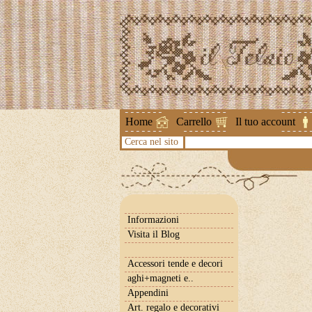
Attenzione !
Home
Carrello
Il tuo account
Cerca nel sito
Informazioni
Visita il Blog
Accessori tende e decori
aghi+magneti e..
Appendini
Art. regalo e decorativi