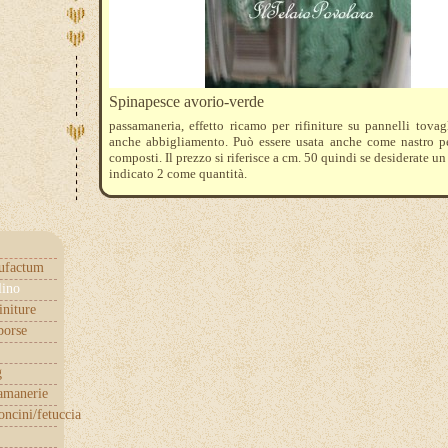
Spinapesce avorio-verde
passamaneria, effetto ricamo per rifiniture su pannelli tovag
anche abbigliamento. Può essere usata anche come nastro pe
composti. Il prezzo si riferisce a cm. 50 quindi se desiderate un
indicato 2 come quantità.
ufactum
lino
initure
borse
g
samanerie
ncini/fetuccia