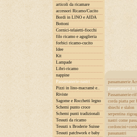
articoli da ricamare
accessori Ricamo/Cucito
Bordi in LINO e AIDA
Bottoni
Cornici-telaietti-fiocchi
filo ricamo e aguglieria
forbici ricamo-cucito
Idee
Kit
Lampade
Libri-ricamo
nappine
Passamanerie-nastri
passamanerie Ac
Pizzi in lino-macramè e..
passamanerie in 
Riviste
Passamanerie-rif
Sagome e Rocchetti legno
corda piatta per 
Schemi punto croce
sbiechi e slalon
Schemi punti tradizionali
serpentina zigza
Tessuti da ricamo
nastri come pas
Tessuti x Broderie Suisse
cordoncini+cordo
Tessuti patchwork e baby
passanastri