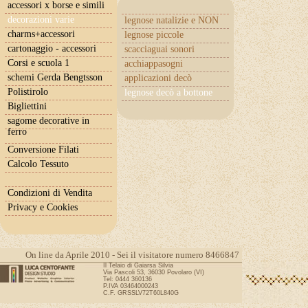
accessori x borse e simili
decorazioni varie
legnose natalizie e NON
charms+accessori
legnose piccole
cartonaggio - accessori
scacciaguai sonori
Corsi e scuola 1
acchiappasogni
schemi Gerda Bengtsson
applicazioni decò
Polistirolo
legnose decò a bottone
Bigliettini
sagome decorative in
ferro
Conversione Filati
Calcolo Tessuto
Condizioni di Vendita
Privacy e Cookies
On line da Aprile 2010 - Sei il visitatore numero 8466847
Il Telaio di Gaiarsa Silvia
Via Pascoli 53, 36030 Povolaro (VI)
Tel: 0444 360136
P.IVA 03464000243
C.F. GRSSLV72T60L840G