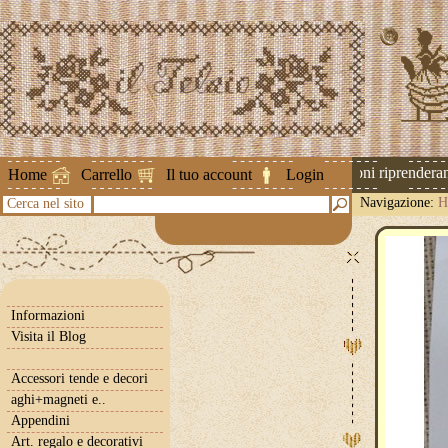
Attenzione ! Le spedizioni riprenderanno 
Home
Carrello
Il tuo account
Login
Navigazione:
H
Cerca nel sito
Informazioni
Visita il Blog
Accessori tende e decori
aghi+magneti e..
Appendini
Art. regalo e decorativi