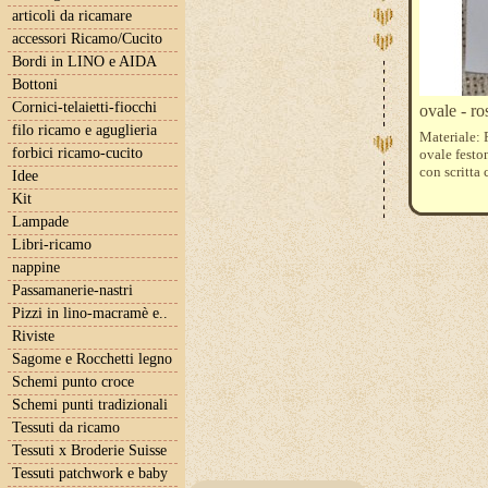
articoli da ricamare
accessori Ricamo/Cucito
Bordi in LINO e AIDA
Bottoni
Cornici-telaietti-fiocchi
ovale - ro
filo ricamo e aguglieria
Materiale: 
forbici ricamo-cucito
ovale festo
con scritta
Idee
Kit
Lampade
Libri-ricamo
nappine
Passamanerie-nastri
Pizzi in lino-macramè e..
Riviste
Sagome e Rocchetti legno
Schemi punto croce
Schemi punti tradizionali
Tessuti da ricamo
Tessuti x Broderie Suisse
Tessuti patchwork e baby