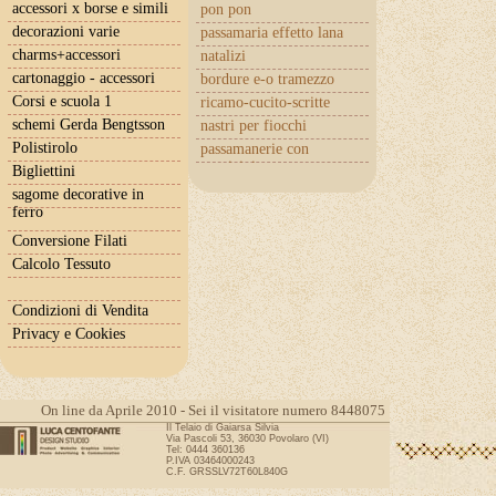
accessori x borse e simili
pon pon
decorazioni varie
passamaria effetto lana
charms+accessori
natalizi
cartonaggio - accessori
bordure e-o tramezzo
Corsi e scuola 1
ricamo-cucito-scritte
schemi Gerda Bengtsson
nastri per fiocchi
Polistirolo
passamanerie con
cuoricini
Bigliettini
sagome decorative in
ferro
Conversione Filati
Calcolo Tessuto
Condizioni di Vendita
Privacy e Cookies
On line da Aprile 2010 - Sei il visitatore numero 8448075
Il Telaio di Gaiarsa Silvia
Via Pascoli 53, 36030 Povolaro (VI)
Tel: 0444 360136
P.IVA 03464000243
C.F. GRSSLV72T60L840G