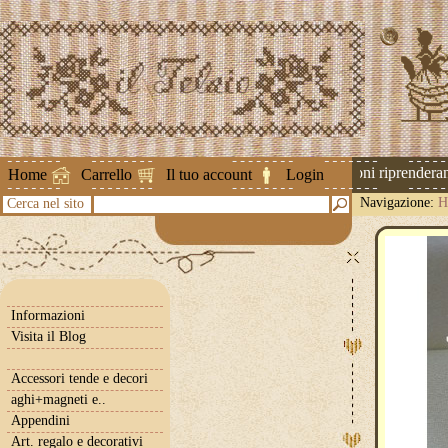
Attenzione ! Le spedizioni riprenderanno
Home
Carrello
Il tuo account
Login
Navigazione:
H
Cerca nel sito
Informazioni
Visita il Blog
Accessori tende e decori
aghi+magneti e..
Appendini
Art. regalo e decorativi