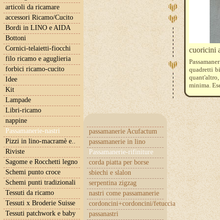
articoli da ricamare
accessori Ricamo/Cucito
Bordi in LINO e AIDA
Bottoni
Cornici-telaietti-fiocchi
cuoricini 
filo ricamo e aguglieria
Passamaner
forbici ricamo-cucito
quadretti b
quant'altro,
Idee
minima. Ese
Kit
Lampade
Libri-ricamo
nappine
Passamanerie-nastri
passamanerie Acufactum
Pizzi in lino-macramè e..
passamanerie in lino
Riviste
Passamanerie-rifiniture
Sagome e Rocchetti legno
corda piatta per borse
Schemi punto croce
sbiechi e slalon
Schemi punti tradizionali
serpentina zigzag
Tessuti da ricamo
nastri come passamanerie
Tessuti x Broderie Suisse
cordoncini+cordoncini/fetuccia
Tessuti patchwork e baby
passanastri