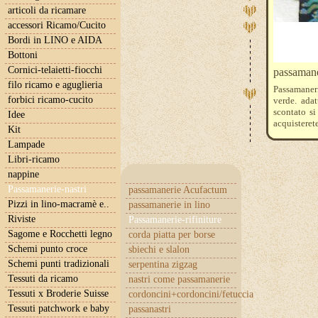
articoli da ricamare
accessori Ricamo/Cucito
Bordi in LINO e AIDA
Bottoni
Cornici-telaietti-fiocchi
passamaner
filo ricamo e aguglieria
Passamaneri
forbici ricamo-cucito
verde. ada
scontato si
Idee
acquisteret
Kit
Lampade
Libri-ricamo
nappine
Passamanerie-nastri
passamanerie Acufactum
Pizzi in lino-macramè e..
passamanerie in lino
Riviste
Passamanerie-rifiniture
Sagome e Rocchetti legno
corda piatta per borse
Schemi punto croce
sbiechi e slalon
Schemi punti tradizionali
serpentina zigzag
Tessuti da ricamo
nastri come passamanerie
Tessuti x Broderie Suisse
cordoncini+cordoncini/fetuccia
Tessuti patchwork e baby
passanastri