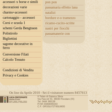
accessori x borse e simili
pon pon
decorazioni varie
passamaria effetto lana
charms+accessori
natalizi
cartonaggio - accessori
bordure e-o tramezzo
Corsi e scuola 1
ricamo-cucito-scritte
schemi Gerda Bengtsson
nastri per fiocchi
Polistirolo
passamanerie con
cuoricini
Bigliettini
sagome decorative in
ferro
Conversione Filati
Calcolo Tessuto
Condizioni di Vendita
Privacy e Cookies
On line da Aprile 2010 - Sei il visitatore numero 8457613
Il Telaio di Gaiarsa Silvia
Via Pascoli 53, 36030 Povolaro (VI)
Tel: 0444 360136
P.IVA 03464000243
C.F. GRSSLV72T60L840G