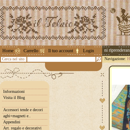
Attenzione ! Le spedizioni riprenderanno 
Home
Carrello
Il tuo account
Login
Navigazione:
H
Cerca nel sito
Informazioni
Visita il Blog
Accessori tende e decori
aghi+magneti e..
Appendini
Art. regalo e decorativi