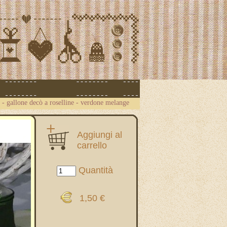
-
gallone decò a roselline - verdone melange
Aggiungi al
carrello
Quantità
1,50 €