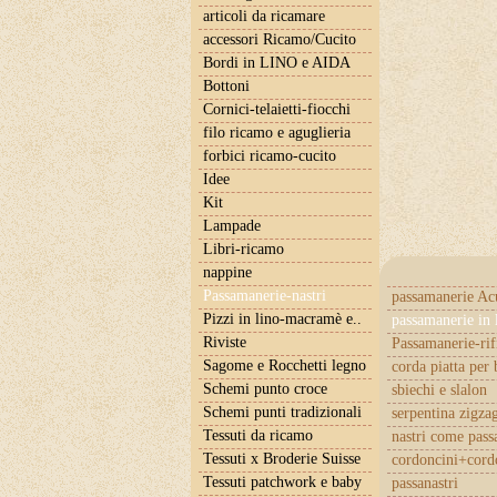
articoli da ricamare
accessori Ricamo/Cucito
Bordi in LINO e AIDA
Bottoni
Cornici-telaietti-fiocchi
filo ricamo e aguglieria
forbici ricamo-cucito
Idee
Kit
Lampade
Libri-ricamo
nappine
Passamanerie-nastri
passamanerie Ac
Pizzi in lino-macramè e..
passamanerie in 
Riviste
Passamanerie-rif
Sagome e Rocchetti legno
corda piatta per 
Schemi punto croce
sbiechi e slalon
Schemi punti tradizionali
serpentina zigza
Tessuti da ricamo
nastri come pas
Tessuti x Broderie Suisse
cordoncini+cordo
Tessuti patchwork e baby
passanastri