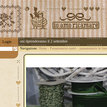
 Le spedizioni riprenderanno il 2 settembre
Login
Navigazione:
Home
-
Passamanerie-nastri
-
passamanerie in lino