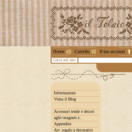
Attenzione !
Home
Carrello
Il tuo account
Cerca nel sito
Informazioni
Visita il Blog
Accessori tende e decori
aghi+magneti e..
Appendini
Art. regalo e decorativi