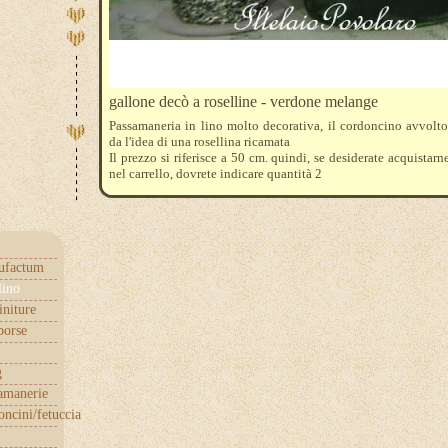
gallone decò a roselline - verdone melange
Passamaneria in lino molto decorativa, il cordoncino avvolto
da l'idea di una rosellina ricamata
Il prezzo si riferisce a 50 cm. quindi, se desiderate acquistarn
nel carrello, dovrete indicare quantità 2
ufactum
lino
initure
borse
g
samanerie
ncini/fetuccia