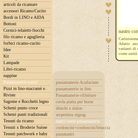
articoli da ricamare
accessori Ricamo/Cucito
Bordi in LINO e AIDA
Bottoni
Cornici-telaietti-fiocchi
nastro con
filo ricamo e aguglieria
Carinissim
forbici ricamo-cucito
Adatto anc
varianti di 
Idee
come unità 
Kit
Lampade
Libri-ricamo
nappine
Passamanerie-nastri
passamanerie Acufactum
Pizzi in lino-macramè e..
passamanerie in lino
Riviste
Passamanerie-rifiniture
Sagome e Rocchetti legno
corda piatta per borse
Schemi punto croce
sbiechi e slalon
Schemi punti tradizionali
serpentina zigzag
Tessuti da ricamo
nastri come passamanerie
Tessuti x Broderie Suisse
cordoncini+cordoncini/fetuccia
Tessuti patchwork e baby
passanastri