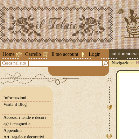
Attenzione ! Le spedizioni riprenderann
Home
Carrello
Il tuo account
Login
Navigazione:
H
Cerca nel sito
Informazioni
Visita il Blog
Accessori tende e decori
aghi+magneti e..
Appendini
Art. regalo e decorativi