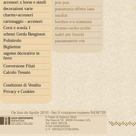
accessori x borse e simili
pon pon
decorazioni varie
passamaria effetto lana
charms+accessori
natalizi
cartonaggio - accessori
bordure e-o tramezzo
Corsi e scuola 1
ricamo-cucito-scritte
schemi Gerda Bengtsson
nastri per fiocchi
Polistirolo
passamanerie con
cuoricini
Bigliettini
sagome decorative in
ferro
Conversione Filati
Calcolo Tessuto
Condizioni di Vendita
Privacy e Cookies
On line da Aprile 2010 - Sei il visitatore numero 8436729
Il Telaio di Gaiarsa Silvia
Via Pascoli 53, 36030 Povolaro (VI)
Tel: 0444 360136
P.IVA 03464000243
C.F. GRSSLV72T60L840G