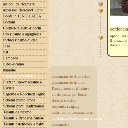
articoli da ricamare
accessori Ricamo/Cucito
Bordi in LINO e AIDA
Bottoni
Cornici-telaietti-fiocchi
cordoncin
filo ricamo e aguglieria
opaco - da u
forbici ricamo-cucito
Il prezzo s
dovete indi
Idee
Kit
Lampade
Libri-ricamo
nappine
Passamanerie-nastri
passamanerie Acufactum
Pizzi in lino-macramè e..
passamanerie in lino
Riviste
Passamanerie-rifiniture
Sagome e Rocchetti legno
corda piatta per borse
Schemi punto croce
sbiechi e slalon
Schemi punti tradizionali
serpentina zigzag
Tessuti da ricamo
nastri come passamanerie
Tessuti x Broderie Suisse
cordoncini+cordoncini/fetuccia
Tessuti patchwork e baby
passanastri