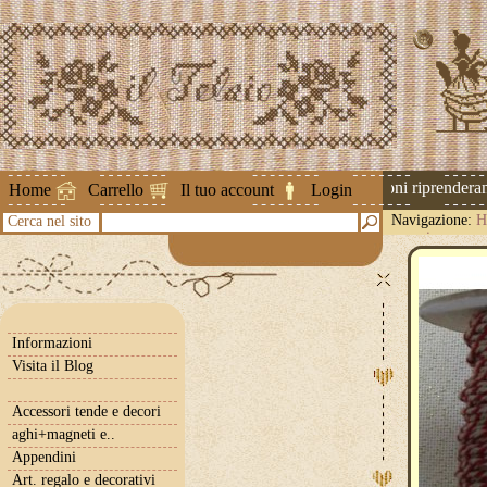
Attenzione ! Le spedizioni riprenderanno
Home
Carrello
Il tuo account
Login
Navigazione:
H
Cerca nel sito
mm.circa
Informazioni
Visita il Blog
Accessori tende e decori
aghi+magneti e..
Appendini
Art. regalo e decorativi