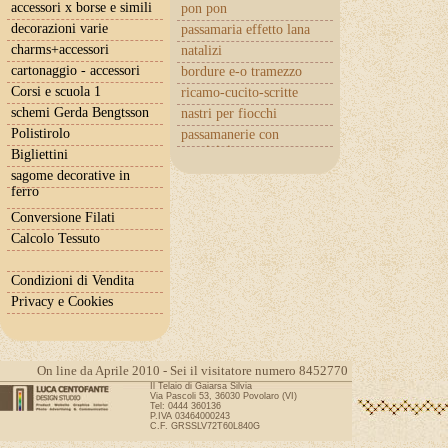
accessori x borse e simili
pon pon
decorazioni varie
passamaria effetto lana
charms+accessori
natalizi
cartonaggio - accessori
bordure e-o tramezzo
Corsi e scuola 1
ricamo-cucito-scritte
schemi Gerda Bengtsson
nastri per fiocchi
Polistirolo
passamanerie con
cuoricini
Bigliettini
sagome decorative in
ferro
Conversione Filati
Calcolo Tessuto
Condizioni di Vendita
Privacy e Cookies
On line da Aprile 2010 - Sei il visitatore numero 8452770
Il Telaio di Gaiarsa Silvia
Via Pascoli 53, 36030 Povolaro (VI)
Tel: 0444 360136
P.IVA 03464000243
C.F. GRSSLV72T60L840G