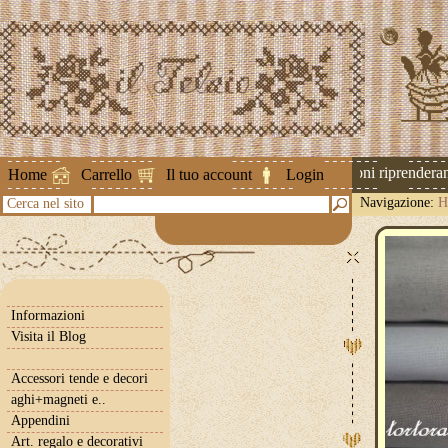
Attenzione ! Le spedizioni riprenderanno
Home
Carrello
Il tuo account
Login
Navigazione:
H
Cerca nel sito
Informazioni
Visita il Blog
Accessori tende e decori
aghi+magneti e..
Appendini
Art. regalo e decorativi