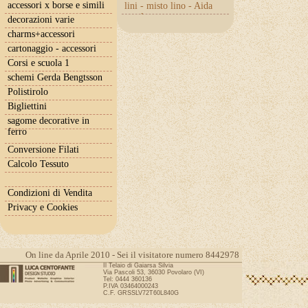
accessori x borse e simili
lini - misto lino - Aida
con lurex
decorazioni varie
charms+accessori
cartonaggio - accessori
Corsi e scuola 1
schemi Gerda Bengtsson
Polistirolo
Bigliettini
sagome decorative in
ferro
Conversione Filati
Calcolo Tessuto
Condizioni di Vendita
Privacy e Cookies
On line da Aprile 2010 - Sei il visitatore numero 8442978
Il Telaio di Gaiarsa Silvia
Via Pascoli 53, 36030 Povolaro (VI)
Tel: 0444 360136
P.IVA 03464000243
C.F. GRSSLV72T60L840G