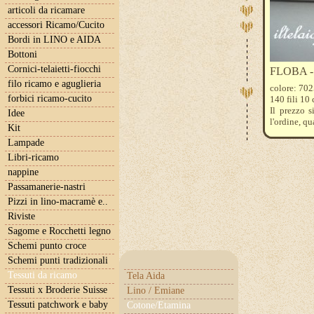
articoli da ricamare
accessori Ricamo/Cucito
Bordi in LINO e AIDA
Bottoni
Cornici-telaietti-fiocchi
FLOBA - to
filo ricamo e aguglieria
colore: 702
forbici ricamo-cucito
140 fili 10
Il prezzo s
Idee
l'ordine, qu
Kit
Lampade
Libri-ricamo
nappine
Passamanerie-nastri
Pizzi in lino-macramè e..
Riviste
Sagome e Rocchetti legno
Schemi punto croce
Schemi punti tradizionali
Tessuti da ricamo
Tela Aida
Tessuti x Broderie Suisse
Lino / Emiane
Tessuti patchwork e baby
Cotone/Etamina