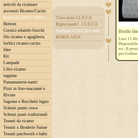
articoli da ricamare
accessori Ricamo/Cucito
Bordi in LINO e AIDA
Tinta unita CLICCA
Bottoni
Righe/quadri ..CLICCA
Cornici-telaietti-fiocchi
Stampati CLICCA e vedi
Bordo lin
filo ricamo e aguglieria
BORDI AIDA
Lino 11 fili
forbici ricamo-cucito
Disponibile
ecc. Il pre
Idee
per l'ordin
Kit
Lampade
Libri-ricamo
nappine
Passamanerie-nastri
Pizzi in lino-macramè e..
Riviste
Sagome e Rocchetti legno
Schemi punto croce
Schemi punti tradizionali
Tessuti da ricamo
Tessuti x Broderie Suisse
Tessuti patchwork e baby