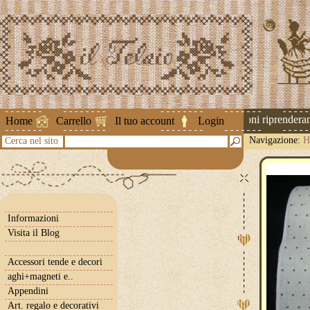
Attenzione ! Le spedizioni riprenderanno
Home
Carrello
Il tuo account
Login
Navigazione:
H
Cerca nel sito
cm
Informazioni
Visita il Blog
Accessori tende e decori
aghi+magneti e..
Appendini
Art. regalo e decorativi