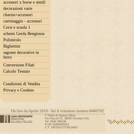
accessori x borse e simili
decorazioni varie
charms+accessori
cartonaggio - accessori
Corsi e scuola 1
schemi Gerda Bengtsson
Polistirolo
Bigliettini
sagome decorative in
ferro
Conversione Filati
Calcolo Tessuto
Condizioni di Vendita
Privacy e Cookies
On line da Aprile 2010 - Sei il visitatore numero 8460702
Il Telaio di Gaiarsa Silvia
Via Pascoli 53, 36030 Povolaro (VI)
Tel: 0444 360136
P.IVA 03464000243
C.F. GRSSLV72T60L840G