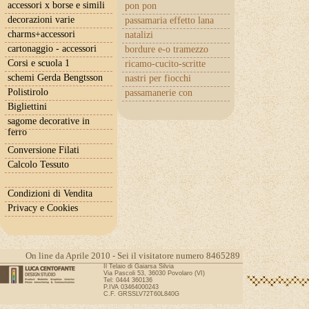
accessori x borse e simili
pon pon
decorazioni varie
passamaria effetto lana
charms+accessori
natalizi
cartonaggio - accessori
bordure e-o tramezzo
Corsi e scuola 1
ricamo-cucito-scritte
schemi Gerda Bengtsson
nastri per fiocchi
Polistirolo
passamanerie con
cuoricini
Bigliettini
sagome decorative in
ferro
Conversione Filati
Calcolo Tessuto
Condizioni di Vendita
Privacy e Cookies
On line da Aprile 2010 - Sei il visitatore numero 8465289
Il Telaio di Gaiarsa Silvia
Via Pascoli 53, 36030 Povolaro (VI)
Tel: 0444 360136
P.IVA 03464000243
C.F. GRSSLV72T60L840G