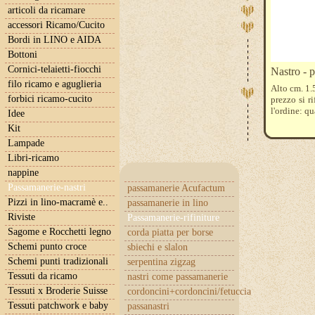
articoli da ricamare
accessori Ricamo/Cucito
Bordi in LINO e AIDA
Bottoni
Cornici-telaietti-fiocchi
Nastro - 
filo ricamo e aguglieria
Alto cm. 1.5
forbici ricamo-cucito
prezzo si r
l'ordine: q
Idee
Kit
Lampade
Libri-ricamo
nappine
Passamanerie-nastri
passamanerie Acufactum
Pizzi in lino-macramè e..
passamanerie in lino
Riviste
Passamanerie-rifiniture
Sagome e Rocchetti legno
corda piatta per borse
Schemi punto croce
sbiechi e slalon
Schemi punti tradizionali
serpentina zigzag
Tessuti da ricamo
nastri come passamanerie
Tessuti x Broderie Suisse
cordoncini+cordoncini/fetuccia
Tessuti patchwork e baby
passanastri