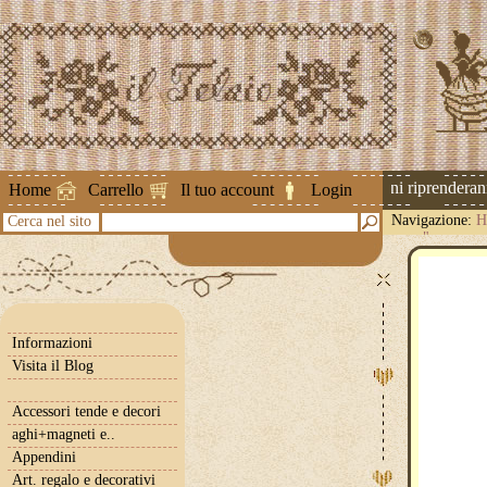
Attenzione ! Le spedizioni riprenderanno 
Home
Carrello
Il tuo account
Login
Navigazione:
H
Cerca nel sito
snow"
Informazioni
Visita il Blog
Accessori tende e decori
aghi+magneti e..
Appendini
Art. regalo e decorativi