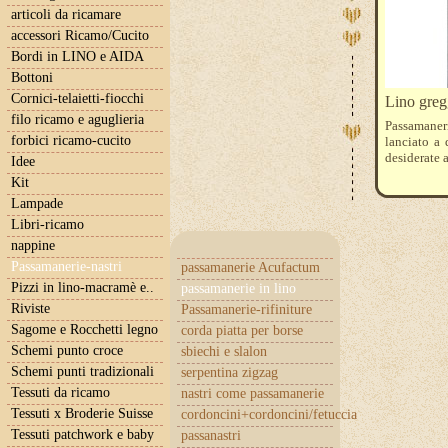
articoli da ricamare
accessori Ricamo/Cucito
Bordi in LINO e AIDA
Bottoni
Cornici-telaietti-fiocchi
Lino gregg
filo ricamo e aguglieria
Passamaneri
forbici ricamo-cucito
lanciato a 
desiderate a
Idee
Kit
Lampade
Libri-ricamo
nappine
Passamanerie-nastri
passamanerie Acufactum
Pizzi in lino-macramè e..
passamanerie in lino
Riviste
Passamanerie-rifiniture
Sagome e Rocchetti legno
corda piatta per borse
Schemi punto croce
sbiechi e slalon
Schemi punti tradizionali
serpentina zigzag
Tessuti da ricamo
nastri come passamanerie
Tessuti x Broderie Suisse
cordoncini+cordoncini/fetuccia
Tessuti patchwork e baby
passanastri