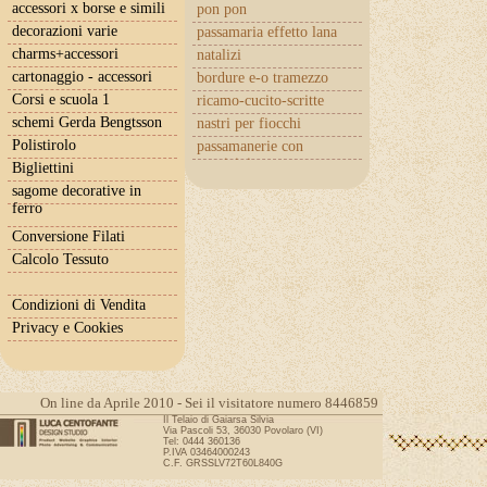
accessori x borse e simili
pon pon
decorazioni varie
passamaria effetto lana
charms+accessori
natalizi
cartonaggio - accessori
bordure e-o tramezzo
Corsi e scuola 1
ricamo-cucito-scritte
schemi Gerda Bengtsson
nastri per fiocchi
Polistirolo
passamanerie con
cuoricini
Bigliettini
sagome decorative in
ferro
Conversione Filati
Calcolo Tessuto
Condizioni di Vendita
Privacy e Cookies
On line da Aprile 2010 - Sei il visitatore numero 8446859
Il Telaio di Gaiarsa Silvia
Via Pascoli 53, 36030 Povolaro (VI)
Tel: 0444 360136
P.IVA 03464000243
C.F. GRSSLV72T60L840G