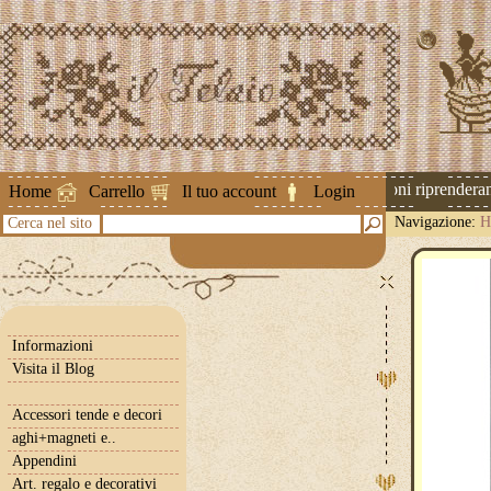
Attenzione ! Le spedizioni riprenderanno
Home
Carrello
Il tuo account
Login
Navigazione:
H
Cerca nel sito
Informazioni
Visita il Blog
Accessori tende e decori
aghi+magneti e..
Appendini
Art. regalo e decorativi