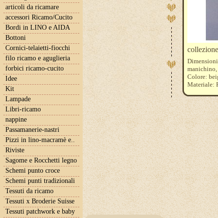
articoli da ricamare
accessori Ricamo/Cucito
Bordi in LINO e AIDA
Bottoni
Cornici-telaietti-fiocchi
collezione
filo ricamo e aguglieria
Dimension
forbici ricamo-cucito
manichino,
Colore: bei
Idee
Materiale:
Kit
Lampade
Libri-ricamo
nappine
Passamanerie-nastri
Pizzi in lino-macramè e..
Riviste
Sagome e Rocchetti legno
Schemi punto croce
Schemi punti tradizionali
Tessuti da ricamo
Tessuti x Broderie Suisse
Tessuti patchwork e baby