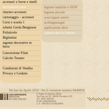
accessori x borse e simili
decorazioni varie
legnose natalizie e NON
charms+accessori
legnose piccole
cartonaggio - accessori
scacciaguai sonori
Corsi e scuola 1
acchiappasogni
schemi Gerda Bengtsson
applicazioni decò
Polistirolo
legnose decò a bottone
Bigliettini
sagome decorative in
ferro
Conversione Filati
Calcolo Tessuto
Condizioni di Vendita
Privacy e Cookies
On line da Aprile 2010 - Sei il visitatore numero 8444834
Il Telaio di Gaiarsa Silvia
Via Pascoli 53, 36030 Povolaro (VI)
Tel: 0444 360136
P.IVA 03464000243
C.F. GRSSLV72T60L840G