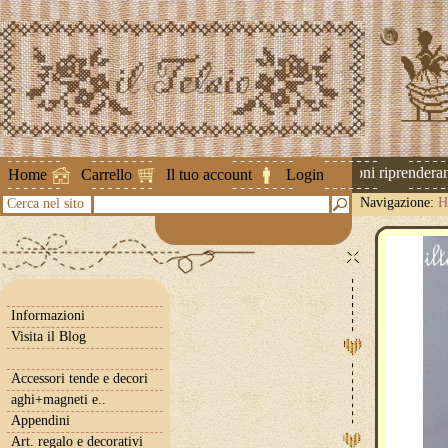
Attenzione ! Le spedizioni riprenderanno
Home
Carrello
Il tuo account
Login
Navigazione:
H
Cerca nel sito
Informazioni
Visita il Blog
Accessori tende e decori
aghi+magneti e..
Appendini
Art. regalo e decorativi