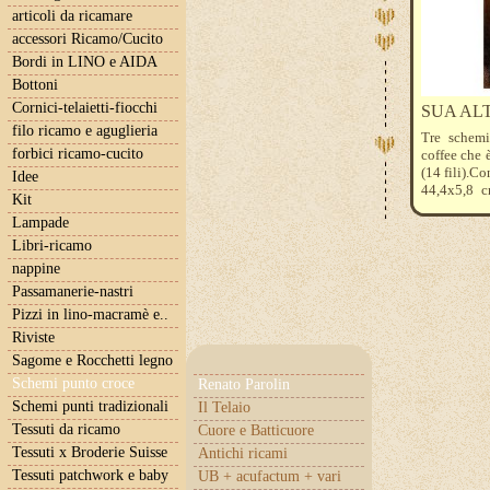
articoli da ricamare
accessori Ricamo/Cucito
Bordi in LINO e AIDA
Bottoni
Cornici-telaietti-fiocchi
SUA AL
filo ricamo e aguglieria
Tre schemi
forbici ricamo-cucito
coffee che 
(14 fili).Co
Idee
44,4x5,8 c
Kit
diciannove
Lampade
seguenti c
523-934-936
Libri-ricamo
nappine
Passamanerie-nastri
Pizzi in lino-macramè e..
Riviste
Sagome e Rocchetti legno
Schemi punto croce
Renato Parolin
Schemi punti tradizionali
Il Telaio
Tessuti da ricamo
Cuore e Batticuore
Tessuti x Broderie Suisse
Antichi ricami
Tessuti patchwork e baby
UB + acufactum + vari