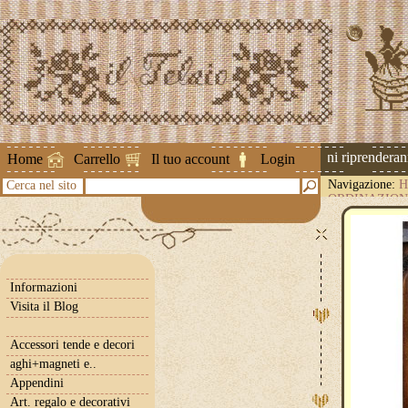
Attenzione ! Le spedizioni riprenderanno 
Home
Carrello
Il tuo account
Login
Navigazione:
H
Cerca nel sito
ORDINAZIO
Informazioni
Visita il Blog
Accessori tende e decori
aghi+magneti e..
Appendini
Art. regalo e decorativi