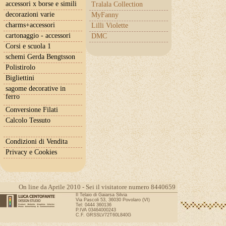
accessori x borse e simili
Tralala Collection
decorazioni varie
MyFanny
charms+accessori
Lilli Violette
cartonaggio - accessori
DMC
Corsi e scuola 1
schemi Gerda Bengtsson
Polistirolo
Bigliettini
sagome decorative in
ferro
Conversione Filati
Calcolo Tessuto
Condizioni di Vendita
Privacy e Cookies
On line da Aprile 2010 - Sei il visitatore numero 8440659
Il Telaio di Gaiarsa Silvia
Via Pascoli 53, 36030 Povolaro (VI)
Tel: 0444 360136
P.IVA 03464000243
C.F. GRSSLV72T60L840G