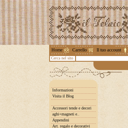
Attenzione !
Home
Carrello
Il tuo account
Cerca nel sito
Informazioni
Visita il Blog
Accessori tende e decori
aghi+magneti e..
Appendini
Art. regalo e decorativi