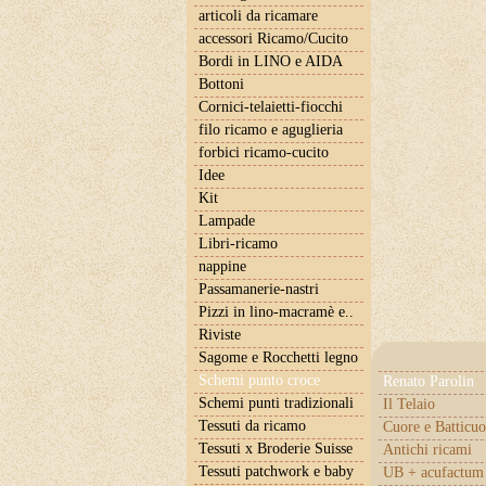
articoli da ricamare
accessori Ricamo/Cucito
Bordi in LINO e AIDA
Bottoni
Cornici-telaietti-fiocchi
filo ricamo e aguglieria
forbici ricamo-cucito
Idee
Kit
Lampade
Libri-ricamo
nappine
Passamanerie-nastri
Pizzi in lino-macramè e..
Riviste
Sagome e Rocchetti legno
Schemi punto croce
Renato Parolin
Schemi punti tradizionali
Il Telaio
Tessuti da ricamo
Cuore e Batticuo
Tessuti x Broderie Suisse
Antichi ricami
Tessuti patchwork e baby
UB + acufactum 