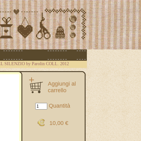
L SILENZIO by Parolin COLL. 2012
Aggiungi al
carrello
Quantità
10,00 €