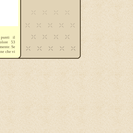
punti il
colore 53
rmente. Se
ine che vi
3790-840-