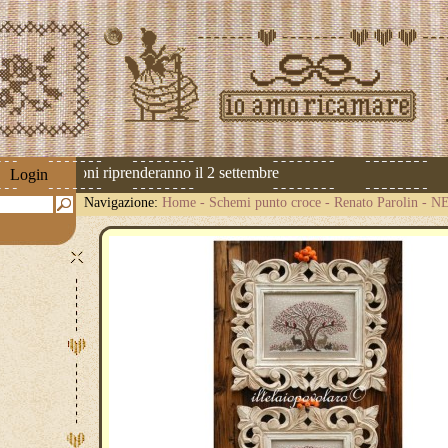
 Le spedizioni riprenderanno il 2 settembre
Login
Navigazione:
Home
-
Schemi punto croce
-
Renato Parolin
-
NE