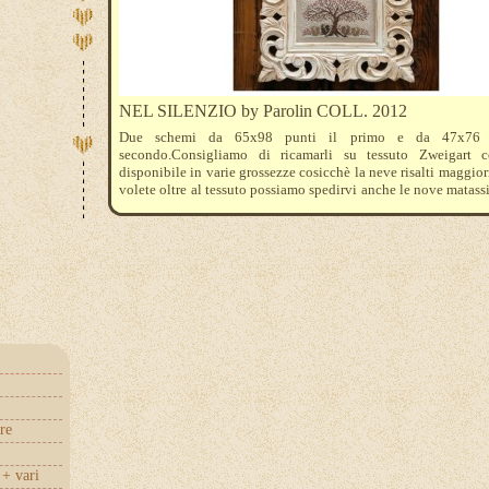
NEL SILENZIO by Parolin COLL. 2012
Due schemi da 65x98 punti il primo e da 47x76 
secondo.Consigliamo di ricamarli su tessuto Zweigart 
disponibile in varie grossezze cosicchè la neve risalti maggio
volete oltre al tessuto possiamo spedirvi anche le nove matass
serviranno per realizzarlo che sono 839 -3371-938-3021-
Blanc - 815-304 .Il prezzo si riferisce ai due schemi
re
+ vari