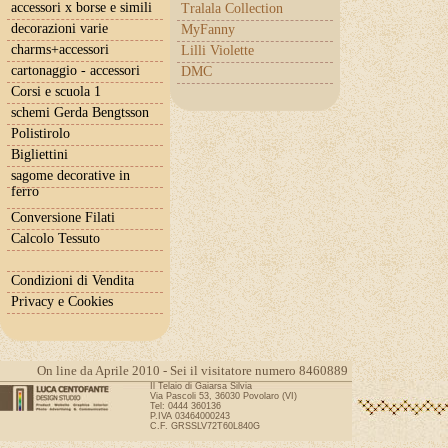
accessori x borse e simili
Tralala Collection
decorazioni varie
MyFanny
charms+accessori
Lilli Violette
cartonaggio - accessori
DMC
Corsi e scuola 1
schemi Gerda Bengtsson
Polistirolo
Bigliettini
sagome decorative in
ferro
Conversione Filati
Calcolo Tessuto
Condizioni di Vendita
Privacy e Cookies
On line da Aprile 2010 - Sei il visitatore numero 8460889
Il Telaio di Gaiarsa Silvia
Via Pascoli 53, 36030 Povolaro (VI)
Tel: 0444 360136
P.IVA 03464000243
C.F. GRSSLV72T60L840G