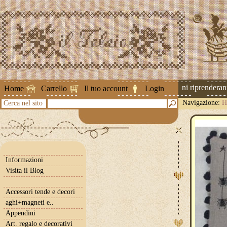
Attenzione ! Le spedizioni riprenderanno 
Home
Carrello
Il tuo account
Login
Navigazione:
H
Cerca nel sito
Informazioni
Visita il Blog
Accessori tende e decori
aghi+magneti e..
Appendini
Art. regalo e decorativi