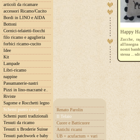
articoli da ricamare
accessori Ricamo/Cucito
Bordi in LINO e AIDA
Bottoni
Cornici-telaietti-fiocchi
Happy Ha
filo ricamo e aguglieria
Zucche, rag
forbici ricamo-cucito
all'insegn
nostri bambi
Idee
stessa ... s
Kit
Permin 8 fi
Lampade
materiale:
richiedere 
Libri-ricamo
nappine
Passamanerie-nastri
Pizzi in lino-macramè e..
Riviste
Sagome e Rocchetti legno
Schemi punto croce
Renato Parolin
Schemi punti tradizionali
Il Telaio
Tessuti da ricamo
Cuore e Batticuore
Tessuti x Broderie Suisse
Antichi ricami
Tessuti patchwork e baby
UB + acufactum + vari