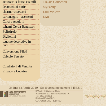
accessori x borse e simili
Tralala Collection
decorazioni varie
MyFanny
charms+accessori
Lilli Violette
cartonaggio - accessori
DMC
Corsi e scuola 1
schemi Gerda Bengtsson
Polistirolo
Bigliettini
sagome decorative in
ferro
Conversione Filati
Calcolo Tessuto
Condizioni di Vendita
Privacy e Cookies
On line da Aprile 2010 - Sei il visitatore numero 8453310
Il Telaio di Gaiarsa Silvia
Via Pascoli 53, 36030 Povolaro (VI)
Tel: 0444 360136
P.IVA 03464000243
C.F. GRSSLV72T60L840G