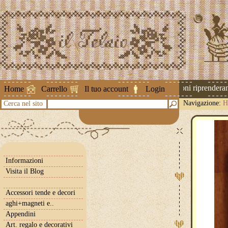
Attenzione ! Le spedizioni riprenderanno
Home
Carrello
Il tuo account
Login
Navigazione:
H
Cerca nel sito
Informazioni
Visita il Blog
Accessori tende e decori
aghi+magneti e..
Appendini
Art. regalo e decorativi