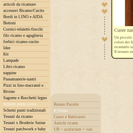
articoli da ricamare
accessori Ricamo/Cucito
Bordi in LINO e AIDA
Bottoni
Cornici-telaietti-fiocchi
Cuore nat
filo ricamo e aguglieria
Un piccolo 
forbici ricamo-cucito
colori dei f
ricamarlo s
Idee
Il tessuto u
Kit
Lampade
Libri-ricamo
nappine
Passamanerie-nastri
Pizzi in lino-macramè e..
Riviste
Sagome e Rocchetti legno
Schemi punto croce
Renato Parolin
Schemi punti tradizionali
Il Telaio
Tessuti da ricamo
Cuore e Batticuore
Tessuti x Broderie Suisse
Antichi ricami
Tessuti patchwork e baby
UB + acufactum + vari