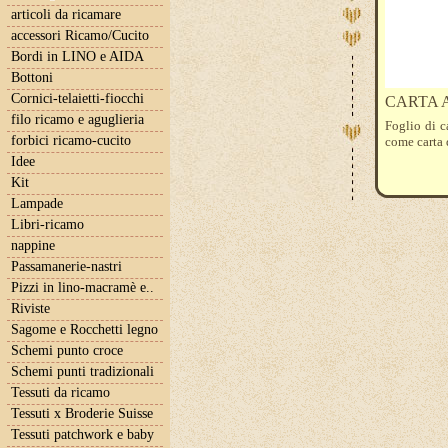
articoli da ricamare
accessori Ricamo/Cucito
Bordi in LINO e AIDA
Bottoni
Cornici-telaietti-fiocchi
CARTA 
filo ricamo e aguglieria
Foglio di c
forbici ricamo-cucito
come carta 
Idee
Kit
Lampade
Libri-ricamo
nappine
Passamanerie-nastri
Pizzi in lino-macramè e..
Riviste
Sagome e Rocchetti legno
Schemi punto croce
Schemi punti tradizionali
Tessuti da ricamo
Tessuti x Broderie Suisse
Tessuti patchwork e baby