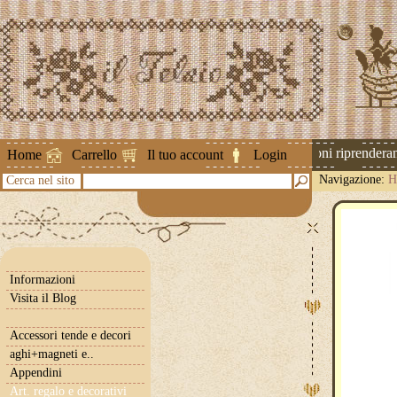
Attenzione ! Le spedizioni riprenderanno
Home
Carrello
Il tuo account
Login
Navigazione:
H
Cerca nel sito
Informazioni
Visita il Blog
Accessori tende e decori
aghi+magneti e..
Appendini
Art. regalo e decorativi