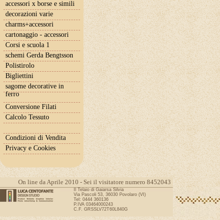
accessori x borse e simili
decorazioni varie
charms+accessori
cartonaggio - accessori
Corsi e scuola 1
schemi Gerda Bengtsson
Polistirolo
Bigliettini
sagome decorative in
ferro
Conversione Filati
Calcolo Tessuto
Condizioni di Vendita
Privacy e Cookies
On line da Aprile 2010 - Sei il visitatore numero 8452043
Il Telaio di Gaiarsa Silvia
Via Pascoli 53, 36030 Povolaro (VI)
Tel: 0444 360136
P.IVA 03464000243
C.F. GRSSLV72T60L840G