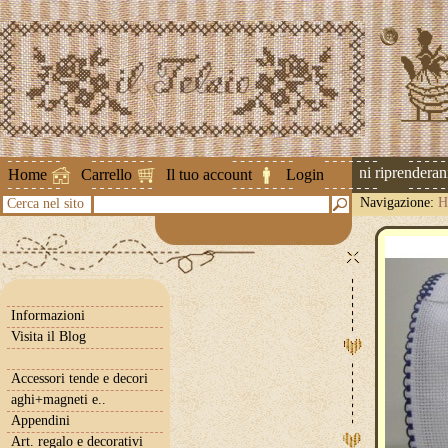
Attenzione ! Le spedizioni riprenderanno
Home
Carrello
Il tuo account
Login
Navigazione:
H
Cerca nel sito
Informazioni
Visita il Blog
Accessori tende e decori
aghi+magneti e..
Appendini
Art. regalo e decorativi