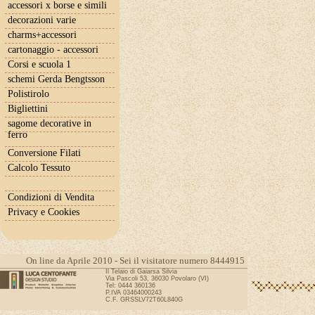
accessori x borse e simili
decorazioni varie
charms+accessori
cartonaggio - accessori
Corsi e scuola 1
schemi Gerda Bengtsson
Polistirolo
Bigliettini
sagome decorative in
ferro
Conversione Filati
Calcolo Tessuto
Condizioni di Vendita
Privacy e Cookies
On line da Aprile 2010 - Sei il visitatore numero 8444915
Il Telaio di Gaiarsa Silvia
Via Pascoli 53, 36030 Povolaro (VI)
Tel: 0444 360136
P.IVA 03464000243
C.F. GRSSLV72T60L840G