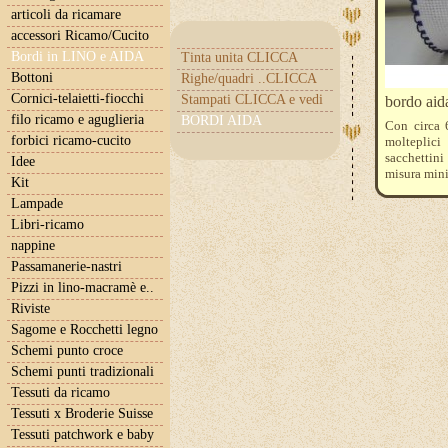
articoli da ricamare
accessori Ricamo/Cucito
Bordi in LINO e AIDA
Tinta unita CLICCA
Bottoni
Righe/quadri ..CLICCA
Cornici-telaietti-fiocchi
Stampati CLICCA e vedi
bordo aida
filo ricamo e aguglieria
BORDI AIDA
Con circa 
forbici ricamo-cucito
molteplic
sacchettini
Idee
misura mini
Kit
Lampade
Libri-ricamo
nappine
Passamanerie-nastri
Pizzi in lino-macramè e..
Riviste
Sagome e Rocchetti legno
Schemi punto croce
Schemi punti tradizionali
Tessuti da ricamo
Tessuti x Broderie Suisse
Tessuti patchwork e baby