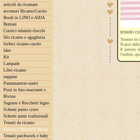
articoli da ricamare
accessori Ricamo/Cucito
Bordi in LINO e AIDA
Bottoni
Cornici-telaietti-fiocchi
tessuto co
filo ricamo e aguglieria
Tessuto in 
forbici ricamo-cucito
Si può abbi
Il prezzo 
Idee
l'ordine, qu
Kit
Lampade
Libri-ricamo
nappine
Passamanerie-nastri
Pizzi in lino-macramè e..
Riviste
Sagome e Rocchetti legno
Schemi punto croce
Schemi punti tradizionali
Tessuti da ricamo
Tessuti x Broderie Suisse
Tessuti patchwork e baby