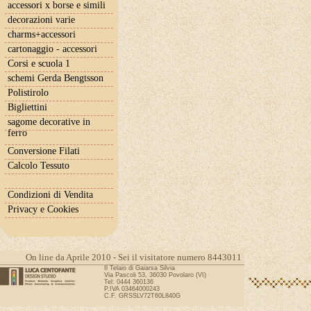
accessori x borse e simili
decorazioni varie
charms+accessori
cartonaggio - accessori
Corsi e scuola 1
schemi Gerda Bengtsson
Polistirolo
Bigliettini
sagome decorative in
ferro
Conversione Filati
Calcolo Tessuto
Condizioni di Vendita
Privacy e Cookies
On line da Aprile 2010 - Sei il visitatore numero 8443011
Il Telaio di Gaiarsa Silvia
Via Pascoli 53, 36030 Povolaro (VI)
Tel: 0444 360136
P.IVA 03464000243
C.F. GRSSLV72T60L840G