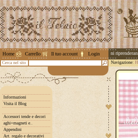
Attenzione ! Le spedizioni riprenderanno 
Home
Carrello
Il tuo account
Login
Navigazione:
H
Cerca nel sito
Informazioni
Visita il Blog
Accessori tende e decori
aghi+magneti e..
Appendini
Art. regalo e decorativi