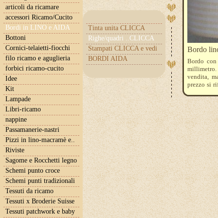
articoli da ricamare
accessori Ricamo/Cucito
Bordi in LINO e AIDA
Tinta unita CLICCA
Bottoni
Righe/quadri ..CLICCA
Cornici-telaietti-fiocchi
Stampati CLICCA e vedi
Bordo lino
filo ricamo e aguglieria
BORDI AIDA
Bordo con 
forbici ricamo-cucito
millimetro.
vendita, ma
Idee
prezzo si r
Kit
l'ordine qu
Lampade
Libri-ricamo
nappine
Passamanerie-nastri
Pizzi in lino-macramè e..
Riviste
Sagome e Rocchetti legno
Schemi punto croce
Schemi punti tradizionali
Tessuti da ricamo
Tessuti x Broderie Suisse
Tessuti patchwork e baby