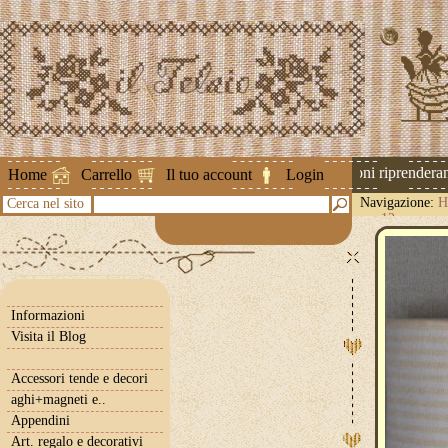
Attenzione ! Le spedizioni riprenderanno
Home
Carrello
Il tuo account
Login
Navigazione:
H
Cerca nel sito
cm.12
Informazioni
Visita il Blog
Accessori tende e decori
aghi+magneti e..
Appendini
Art. regalo e decorativi