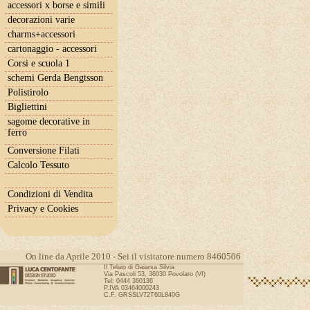
accessori x borse e simili
decorazioni varie
charms+accessori
cartonaggio - accessori
Corsi e scuola 1
schemi Gerda Bengtsson
Polistirolo
Bigliettini
sagome decorative in
ferro
Conversione Filati
Calcolo Tessuto
Condizioni di Vendita
Privacy e Cookies
On line da Aprile 2010 - Sei il visitatore numero 8460506
Il Telaio di Gaiarsa Silvia
Via Pascoli 53, 36030 Povolaro (VI)
Tel: 0444 360136
P.IVA 03464000243
C.F. GRSSLV72T60L840G