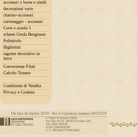
accessori x borse e simili
decorazioni varie
charms+accessori
cartonaggio - accessori
Corsi e scuola 1
schemi Gerda Bengtsson
Polistirolo
Bigliettini
sagome decorative in
ferro
Conversione Filati
Calcolo Tessuto
Condizioni di Vendita
Privacy e Cookies
On line da Aprile 2010 - Sei il visitatore numero 8455119
Il Telaio di Gaiarsa Silvia
Via Pascoli 53, 36030 Povolaro (VI)
Tel: 0444 360136
P.IVA 03464000243
C.F. GRSSLV72T60L840G