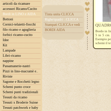
articoli da ricamare
accessori Ricamo/Cucito
Bordi in LINO e AIDA
Tinta unita CLICCA
Bottoni
Righe/quadri ..CLICCA
Cornici-telaietti-fiocchi
Stampati CLICCA e vedi
QUADRON
filo ricamo e aguglieria
BORDI AIDA
Bordo in li
forbici ricamo-cucito
5 in 5 cm.
Esempio per
Idee
schemi il te
Kit
Lampade
Libri-ricamo
nappine
Passamanerie-nastri
Pizzi in lino-macramè e..
Riviste
Sagome e Rocchetti legno
Schemi punto croce
Schemi punti tradizionali
Tessuti da ricamo
Tessuti x Broderie Suisse
Tessuti patchwork e baby