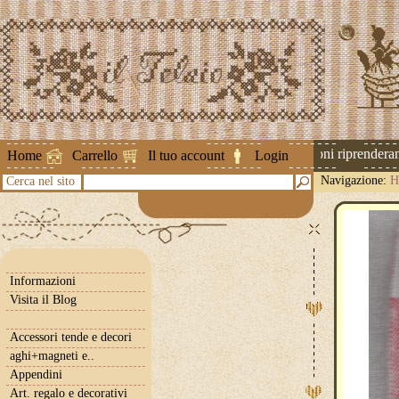
Attenzione ! Le spedizioni riprenderanno
Home
Carrello
Il tuo account
Login
Navigazione:
H
Cerca nel sito
Informazioni
Visita il Blog
Accessori tende e decori
aghi+magneti e..
Appendini
Art. regalo e decorativi