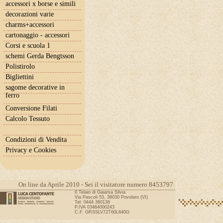
accessori x borse e simili
decorazioni varie
charms+accessori
cartonaggio - accessori
Corsi e scuola 1
schemi Gerda Bengtsson
Polistirolo
Bigliettini
sagome decorative in
ferro
Conversione Filati
Calcolo Tessuto
Condizioni di Vendita
Privacy e Cookies
On line da Aprile 2010 - Sei il visitatore numero 8453797
Il Telaio di Gaiarsa Silvia
Via Pascoli 53, 36030 Povolaro (VI)
Tel: 0444 360136
P.IVA 03464000243
C.F. GRSSLV72T60L840G