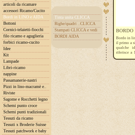
articoli da ricamare
accessori Ricamo/Cucito
Bordi in LINO e AIDA
Tinta unita CLICCA
Bottoni
Righe/quadri ..CLICCA
Cornici-telaietti-fiocchi
Stampati CLICCA e vedi
BORDO LI
filo ricamo e aguglieria
BORDI AIDA
Bordo in lin
forbici ricamo-cucito
il primo a s
qualche id
Idee
riferisce 
Kit
quantità 3 
Lampade
Libri-ricamo
nappine
Passamanerie-nastri
Pizzi in lino-macramè e..
Riviste
Sagome e Rocchetti legno
Schemi punto croce
Schemi punti tradizionali
Tessuti da ricamo
Tessuti x Broderie Suisse
Tessuti patchwork e baby