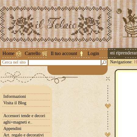
Attenzione ! Le spedizioni riprenderanno
Home
Carrello
Il tuo account
Login
Navigazione:
H
Cerca nel sito
Informazioni
Visita il Blog
Accessori tende e decori
aghi+magneti e..
Appendini
Art. regalo e decorativi