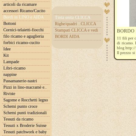
articoli da ricamare
accessori Ricamo/Cucito
Bordi in LINO e AIDA
Tinta unita CLICCA
Bottoni
Righe/quadri ..CLICCA
Cornici-telaietti-fiocchi
Stampati CLICCA e vedi
BORDO L
filo ricamo e aguglieria
BORDI AIDA
11 fili per 
forbici ricamo-cucito
di ricamo. 
blog http:/
Idee
Il prezzo s
Kit
l'ordine qu
Lampade
Libri-ricamo
nappine
Passamanerie-nastri
Pizzi in lino-macramè e..
Riviste
Sagome e Rocchetti legno
Schemi punto croce
Schemi punti tradizionali
Tessuti da ricamo
Tessuti x Broderie Suisse
Tessuti patchwork e baby