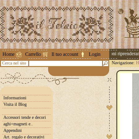
Attenzione ! Le spedizioni riprenderanno
Home
Carrello
Il tuo account
Login
Navigazione:
H
Cerca nel sito
Informazioni
Visita il Blog
Accessori tende e decori
aghi+magneti e..
Appendini
Art. regalo e decorativi