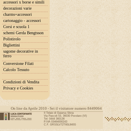
accessori x borse e simili
decorazioni varie
charms+accessori
cartonaggio - accessori
Corsi e scuola 1
schemi Gerda Bengtsson
Polistirolo
Bigliettini
sagome decorative in
ferro
Conversione Filati
Calcolo Tessuto
Condizioni di Vendita
Privacy e Cookies
On line da Aprile 2010 - Sei il visitatore numero 8449064
Il Telaio di Gaiarsa Silvia
Via Pascoli 53, 36030 Povolaro (VI)
Tel: 0444 360136
P.IVA 03464000243
C.F. GRSSLV72T60L840G