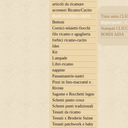
articoli da ricamare
accessori Ricamo/Cucito
Bordi in LINO e AIDA
Tinta unita CL
Bottoni
Righe/quadri .
Cornici-telaietti-fiocchi
Stampati CLICC
filo ricamo e aguglieria
BORDI AIDA
forbici ricamo-cucito
Idee
Kit
Lampade
Libri-ricamo
nappine
Passamanerie-nastri
Pizzi in lino-macramè e..
Riviste
Sagome e Rocchetti legno
Schemi punto croce
Schemi punti tradizionali
Tessuti da ricamo
Tessuti x Broderie Suisse
Tessuti patchwork e baby