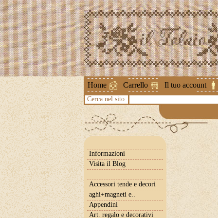
Attenzione 
Home
Carrello
Il tuo account
Cerca nel sito
Informazioni
Visita il Blog
Accessori tende e decori
aghi+magneti e..
Appendini
Art. regalo e decorativi