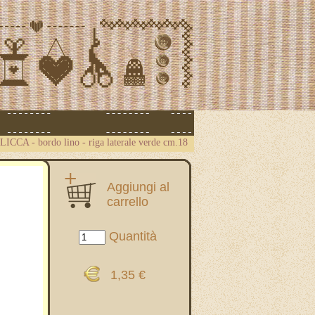
.CLICCA
-
bordo lino - riga laterale verde cm.18
Aggiungi al
carrello
Quantità
1,35 €