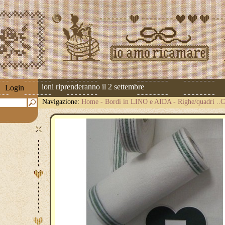
! Le spedizioni riprenderanno il 2 settembre
Login
Navigazione:
Home
-
Bordi in LINO e AIDA
-
Righe/quadri .