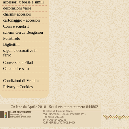
accessori x borse e simili
decorazioni varie
charms+accessori
cartonaggio - accessori
Corsi e scuola 1
schemi Gerda Bengtsson
Polistirolo
Bigliettini
sagome decorative in
ferro
Conversione Filati
Calcolo Tessuto
Condizioni di Vendita
Privacy e Cookies
On line da Aprile 2010 - Sei il visitatore numero 8448021
Il Telaio di Gaiarsa Silvia
Via Pascoli 53, 36030 Povolaro (VI)
Tel: 0444 360136
P.IVA 03464000243
C.F. GRSSLV72T60L840G