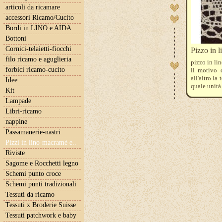
articoli da ricamare
accessori Ricamo/Cucito
Bordi in LINO e AIDA
Bottoni
Cornici-telaietti-fiocchi
Pizzo in 
filo ricamo e aguglieria
pizzo in lin
forbici ricamo-cucito
ll motivo 
all'altro la
Idee
quale unità 
Kit
Es. quantit
Lampade
Libri-ricamo
nappine
Passamanerie-nastri
Pizzi in lino-macramè e..
Riviste
Sagome e Rocchetti legno
Schemi punto croce
Schemi punti tradizionali
Tessuti da ricamo
Tessuti x Broderie Suisse
Tessuti patchwork e baby