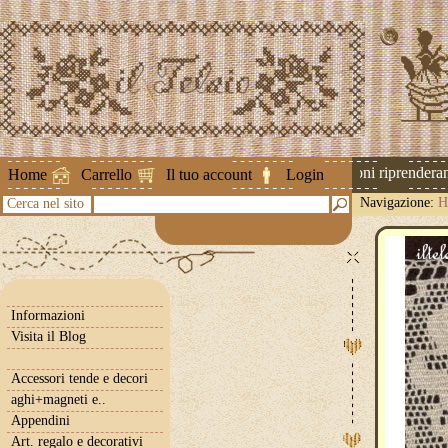
Attenzione ! Le spedizioni riprenderanno
Home
Carrello
Il tuo account
Login
Navigazione:
H
Cerca nel sito
Informazioni
Visita il Blog
Accessori tende e decori
aghi+magneti e..
Appendini
Art. regalo e decorativi