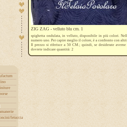
ZIG ZAG - velluto blu cm. 1
spighetta ondulata, in velluto, disponibile in più colori. Nell
numero uno. Per capire meglio il colore, è a confronto con altri
Il prezzo si riferisce a 50 CM.; quindi, se desiderate avern
dovrete indicare quantità: 2
ufactum
lino
initure
borse
g
samanerie
ncini/fetuccia