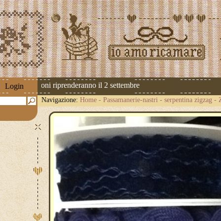
 Le spedizioni riprenderanno il 2 settembre
Login
Navigazione:
Home
-
Passamanerie-nastri
-
serpentina zigzag
-