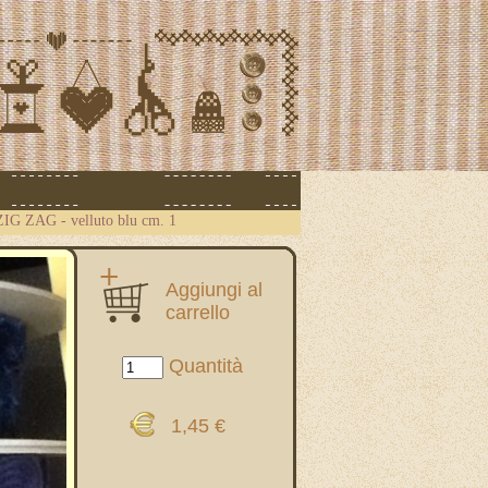
ZIG ZAG - velluto blu cm. 1
Aggiungi al
carrello
Quantità
1,45 €