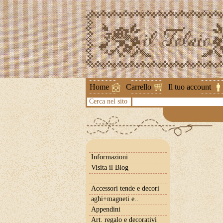
Attenzione !
Home
Carrello
Il tuo account
Cerca nel sito
Informazioni
Visita il Blog
Accessori tende e decori
aghi+magneti e..
Appendini
Art. regalo e decorativi