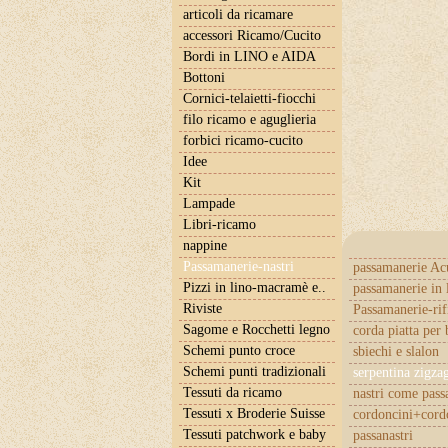
articoli da ricamare
accessori Ricamo/Cucito
Bordi in LINO e AIDA
Bottoni
Cornici-telaietti-fiocchi
filo ricamo e aguglieria
forbici ricamo-cucito
Idee
Kit
Lampade
Libri-ricamo
nappine
Passamanerie-nastri
passamanerie Ac
Pizzi in lino-macramè e..
passamanerie in 
Riviste
Passamanerie-rif
Sagome e Rocchetti legno
corda piatta per 
Schemi punto croce
sbiechi e slalon
Schemi punti tradizionali
serpentina zigza
Tessuti da ricamo
nastri come pas
Tessuti x Broderie Suisse
cordoncini+cordo
Tessuti patchwork e baby
passanastri